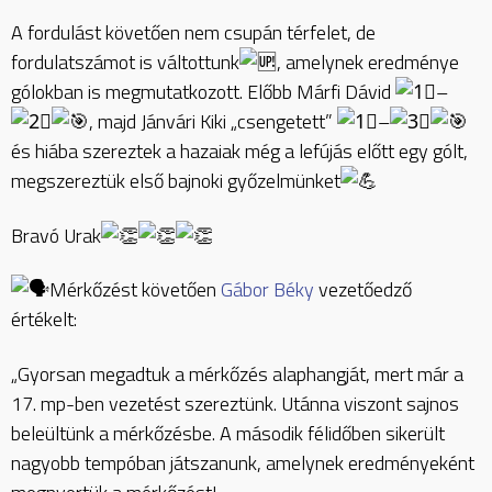
A fordulást követően nem csupán térfelet, de
fordulatszámot is váltottunk
, amelynek eredménye
gólokban is megmutatkozott. Előbb Márfi Dávid
–
, majd Jánvári Kiki „csengetett”
–
és hiába szereztek a hazaiak még a lefújás előtt egy gólt,
megszereztük első bajnoki győzelmünket
Bravó Urak
Mérkőzést követően
Gábor Béky
vezetőedző
értékelt:
„Gyorsan megadtuk a mérkőzés alaphangját, mert már a
17. mp-ben vezetést szereztünk. Utánna viszont sajnos
beleültünk a mérkőzésbe. A második félidőben sikerült
nagyobb tempóban játszanunk, amelynek eredményeként