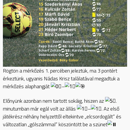
Rögtön a mérkőzés 1. percében jeleztük, ma 3 pontért
érkeztünk, ugyanis Nádas Krisz találatával megadtuk a
mérkőzés alaphangját
–
Előnyünk azonban nem tartott sokáig, hiszen az
.
minutumban már egál volt az állás
–
. Az első
játékrész néhány helyzettől eltekintve „elcsordogált” és
változatlan „gólszámmal” köszöntött be a szünet