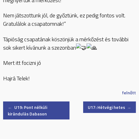
megnyertük a mérkőzést!
Nem játszottunk jól, de győztünk, ez pedig fontos volt.
Gratulálok a csapatomnak!”
Tápióság csapatának köszönjük a mérkőzést és további
sok sikert kívánunk a szezonban
Mert itt focizni jó
Hajrá Telek!
felnőtt
Post
←
U19: Pont nélküli
U17: Hétvégi hetes
→
kirándulás Dabason
navigation