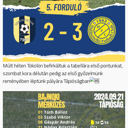
Múlt héten Tökölön befirkáltuk a tabellára első pontunkat,
szombat kora délután pedig az első győzelmünk
reményében léptünk pályára Tápióságban