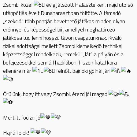
Zsombi közel
évig játszott Halásztelken, majd utolsó
utánpótlás éveit Dunaharasztiban töltötte. A támadó
„szekció” több pontján bevethető játékos minden olyan
erénnyel és képességel bír, amellyel meghatározó
játékosa tud lenni hosszú távon csapatunknak. Kiváló
fizikai adottságai mellett Zsombi kiemelkedő technikai
képzettséggel rendelkezik, remekül „lát” a pályán és a
befejezésekkel sem áll hadilábon, hiszen fiatal kora
ellenére már
felnőtt bajnoki gólnál jár!
Örülünk, hogy itt vagy Zsombi, érezd jól magad
Mert itt focizni jó
Hajrá Telek!