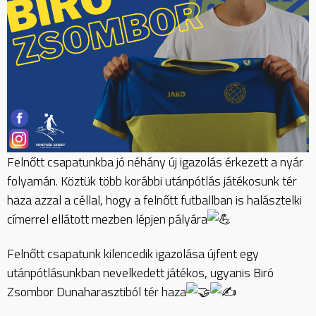
Felnőtt csapatunkba jó néhány új igazolás érkezett a nyár
folyamán. Köztük több korábbi utánpótlás játékosunk tér
haza azzal a céllal, hogy a felnőtt futballban is halásztelki
címerrel ellátott mezben lépjen pályára
Felnőtt csapatunk kilencedik igazolása újfent egy
utánpótlásunkban nevelkedett játékos, ugyanis Biró
Zsombor Dunaharasztiból tér haza