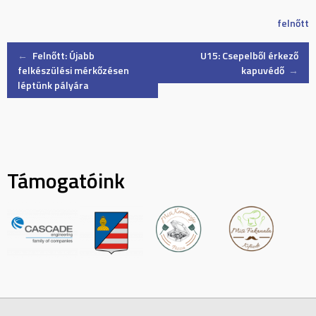
felnőtt
Post
←
Felnőtt: Újabb
U15: Csepelből érkező
felkészülési mérkőzésen
kapuvédő
→
léptünk pályára
navigation
Támogatóink