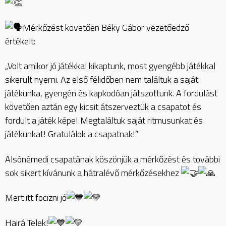
Mérkőzést követően Béky Gábor vezetőedző
értékelt:
„Volt amikor jó játékkal kikaptunk, most gyengébb játékkal
sikerült nyerni. Az első félidőben nem találtuk a saját
játékunka, gyengén és kapkodóan játszottunk. A fordulást
követően aztán egy kicsit átszerveztük a csapatot és
fordult a játék képe! Megtaláltuk saját ritmusunkat és
játékunkat! Gratulálok a csapatnak!”
Alsónémedi csapatának köszönjük a mérkőzést és további
sok sikert kívánunk a hátralévő mérkőzésekhez
Mert itt focizni jó
Hajrá Telek!