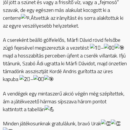
Jól jött a szünet és vagy a frissítő víz, vagy a „fejmosó”
szavak, de egy egészen más alakulat kocogott ki a
centerre
Átvettük az irányítást és sorra alakítottuk ki
az egyre veszélyesebb helyzeteket.
A csereként beálló gólfelelős, Márfi Dávid rövid felsőbe
zúgó fejesével megszereztük a vezetést
–
majd a hosszabítás perceiben újfent a cserék villantak. Ifjú
titánunk, Szabó Ádi ugratta ki Márfi Dávidot, majd önzetlen
támadónk asszisztját Kordé Andris gurította az üres
kapuba
–
A vendégek egy mintaszerű akció végén még szépítettek,
ám a játékvezető hármas sípszava három pontot
kattintott a tabellán
Minden játékosunknak gratulálunk, bravó Urak