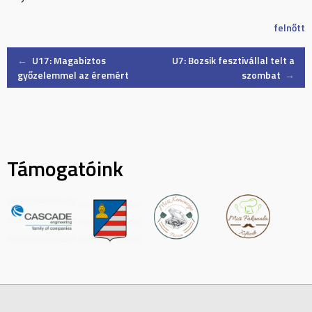
felnőtt
Post
←
U17: Magabiztos
U7: Bozsik fesztivállal telt a
győzelemmel az éremért
szombat
→
navigation
Támogatóink