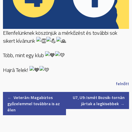
Ellenfelünknek köszönjük a mérkőzést és további sok
sikert kívánunk
Több, mint egy klub
Hajrá Telek!
felnőtt
Post
←
Veterán: Magabiztos
U7, U9: Ismét Bozsik-tornán
győzelemmel továbbra is az
jártak a legkisebbek
→
élen
navigation