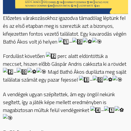
Előzetes várakozásokhoz igazodva támadólag léptünk fel
és az első etapban meg is szereztük azt a bizonyos,
kifejezetten fontos vezető találatot. Egy kavarodás végén
Bathó Ákos volt jó helyen
–
Fordulást követően
perc alatt eldöntöttük a
meccset, hiszen előbb Gáspár Andris cakkozta ki a rövidet
–
Majd Bathó Ákos duplázta meg saját
találatai számát egy pazar fejessel
–
A vendégek ugyan szépítettek, ám egy öngól nekünk
segített, így a játék képe mellett eredményben is
magabiztosan múltuk felül vendégeinket
–