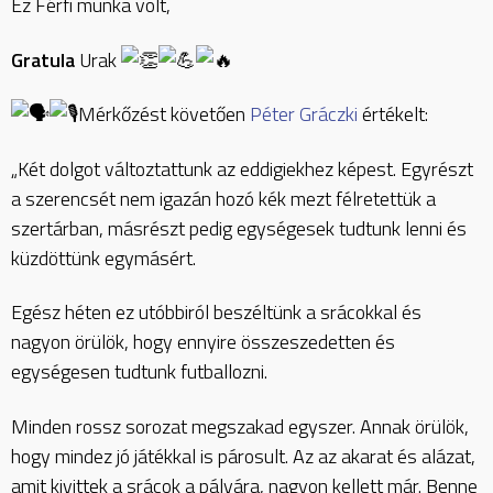
Ez Férfi munka volt,
Gratula
Urak
Mérkőzést követően
Péter Gráczki
értékelt:
„Két dolgot változtattunk az eddigiekhez képest. Egyrészt
a szerencsét nem igazán hozó kék mezt félretettük a
szertárban, másrészt pedig egységesek tudtunk lenni és
küzdöttünk egymásért.
Egész héten ez utóbbiról beszéltünk a srácokkal és
nagyon örülök, hogy ennyire összeszedetten és
egységesen tudtunk futballozni.
Minden rossz sorozat megszakad egyszer. Annak örülök,
hogy mindez jó játékkal is párosult. Az az akarat és alázat,
amit kivittek a srácok a pályára, nagyon kellett már. Benne