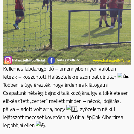
Kellemes labdarúgó idő – amennyiben ilyen valóban
létezik – köszöntött Halásztelekre szombat délután
Többen is úgy érezték, hogy érdemes kilátogatni
Csapatunk hétvégi bajnoki találkozójára, így a tökéletesen
előkészített „center” mellett minden – nézők, időjárás,
pálya – adott volt arra, hogy
, győzelem nélkül
lejátszott meccset követően a jó útra lépjünk Albertirsa
legjobbjai ellen