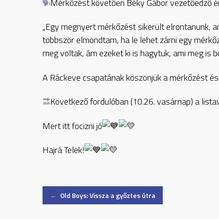
Mérkőzést követően Béky Gábor vezetőedző ér
„Egy megnyert mérkőzést sikerült elrontanunk, 
többször elmondtam, ha le lehet zárni egy mérkőz
meg voltak, ám ezeket ki is hagytuk, ami meg is
A Ráckeve csapatának köszönjük a mérkőzést és 
Következő fordulóban (10.26. vasárnap) a list
Mert itt focizni jó
Hajrá Telek!
Post
←
Old Boys: Vissza a győztes útra