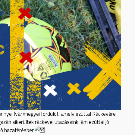
nnyei (vár)megyei fordulót, amely ezúttal Ráckevére
azán sikerültek ráckevei utazásaink, ám ezúttal jó
ló hazatérésben