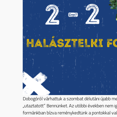
Dobogóról várhattuk a szombat délutáni újabb me
„utaztatott” Bennünket. Az utóbbi években nem ig
formánkban bízva reménykedtünk a pontokkal va