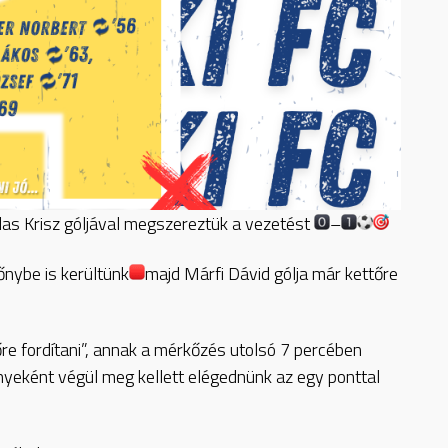
Nádas Krisz góljával megszereztük a vezetést
–
nybe is kerültünk
majd Márfi Dávid gólja már kettőre
re fordítani”, annak a mérkőzés utolsó 7 percében
nyeként végül meg kellett elégednünk az egy ponttal