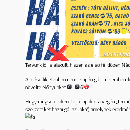
Tervünk jól is alakult, hiszen az első félidőben 
A második etapban nem csupán gól-, de emberelő
növelte előnyünket
–
Hogy mégsem sikerül a jó lapokat a végén „termő
szerzett két hazai gól az „oka”, amelynek eredmé