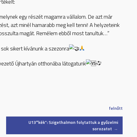
tékelt:
amelynek egy részét magamra vállalom. De azt már
ést, azt minél hamarabb meg kell tenni! A helyzeteink
 bosszulta magát. Remélem ebből most tanultuk…”
sok sikert kívánunk a szezonra
avezető Újhartyán otthonába látogatunk
felnőtt
U13″kék”: Szigethalmon folytattuk a győzelmi
sorozatot
→