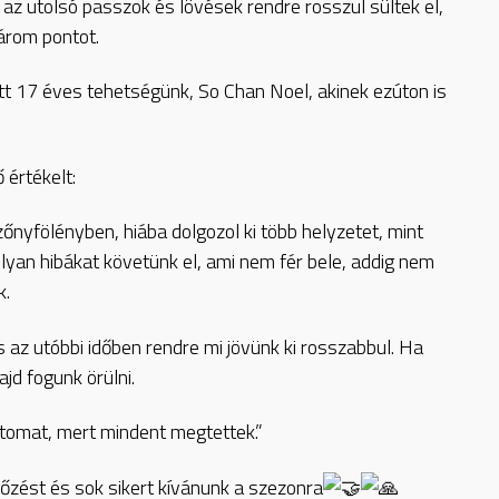
m az utolsó passzok és lövések rendre rosszul sültek el,
három pontot.
tt 17 éves tehetségünk, So Chan Noel, akinek ezúton is
értékelt:
őnyfölényben, hiába dolgozol ki több helyzetet, mint
olyan hibákat követünk el, ami nem fér bele, addig nem
k.
az utóbbi időben rendre mi jövünk ki rosszabbul. Ha
jd fogunk örülni.
tomat, mert mindent megtettek.”
őzést és sok sikert kívánunk a szezonra