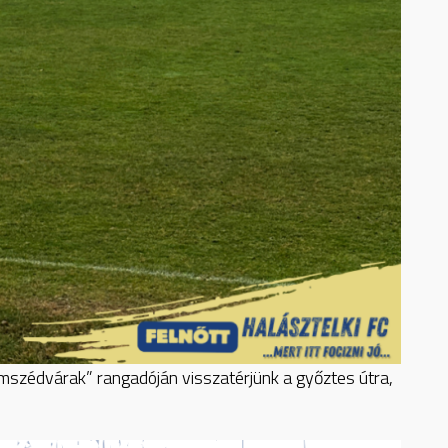
omszédvárak” rangadóján visszatérjünk a győztes útra,