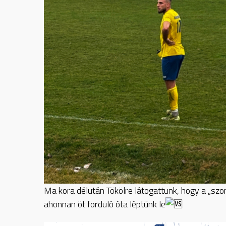
Ma
kora délután Tökölre látogattunk, hogy a „sz
ahonnan öt forduló óta léptünk le