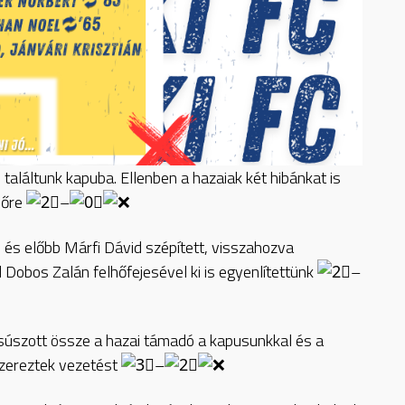
 találtunk kapuba. Ellenben a hazaiak két hibánkat is
nőre
–
és előbb Márfi Dávid szépített, visszahozva
d Dobos Zalán felhőfejesével ki is egyenlítettünk
–
súszott össze a hazai támadó a kapusunkkal és a
szereztek vezetést
–