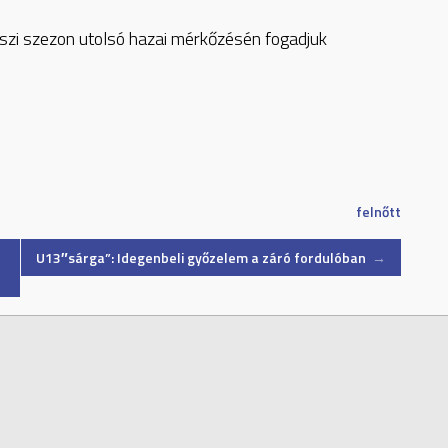
szi szezon utolsó hazai mérkőzésén fogadjuk
felnőtt
U13″sárga”: Idegenbeli győzelem a záró fordulóban
→