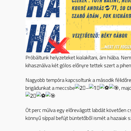
Próbáltunk helyzeteket kialakítani, ám hiába. Nem
kihasználva két gólos előnyre tettek szert a pihe
Nagyobb tempóra kapcsoltunk a második félidőre 
brigádunkat a meccsbe
–
, maj
Öt perc múlva egy előrevágott labdát követően c
könnyű síppal befújt büntetőből ismét a hazaiak 