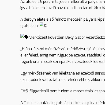
Az utolsó 25 percre teljesen felborult a pálya, á
így a hősiesen küzdő hazaiak otthon tartották a 
A derbyn élete első felnőtt meccsén pályára lépe
gratulálunk
Mérkőzést követően Béky Gábor vezetőedző 
„Hiába játszol mérkőzésről mérkőzésre jól és mez
ellenfeleid, amíg nem rúgjuk be ezeket, ráadásul 
fogunk örülni, csak szimpatikus vesztesek leszün
Egy mérkőzésnek van lélektana és ezekből sajnos 
ezen tudunk változtatni és felnőni ehhez, akkor ma
Ettől függetlenül nem tudom elmarasztalni csapa
A Tököl csapatának gratulálunk, köszönjük a mérk