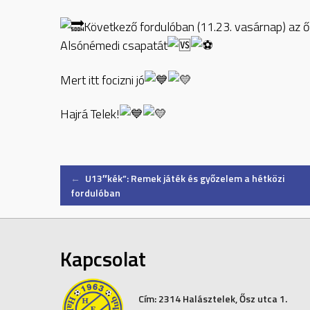
Következő fordulóban (11.23. vasárnap) az ő
Alsónémedi csapatát
Mert itt focizni jó
Hajrá Telek!
Post
←
U13″kék”: Remek játék és győzelem a hétközi
fordulóban
navigation
Kapcsolat
Cím:
2314 Halásztelek, Ősz utca 1.