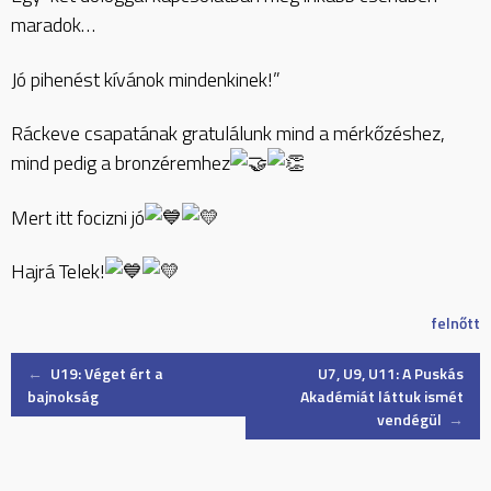
maradok…
Jó pihenést kívánok mindenkinek!”
Ráckeve csapatának gratulálunk mind a mérkőzéshez,
mind pedig a bronzéremhez
Mert itt focizni jó
Hajrá Telek!
felnőtt
Post
←
U19: Véget ért a
U7, U9, U11: A Puskás
bajnokság
Akadémiát láttuk ismét
vendégül
→
navigation