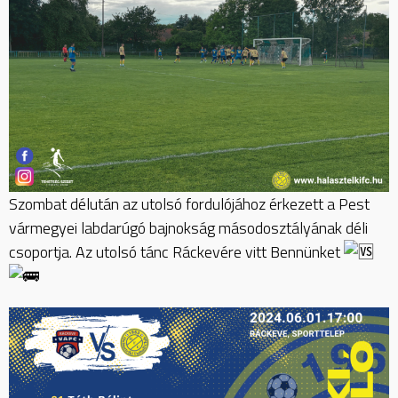
Szombat délután az utolsó fordulójához érkezett a Pest
vármegyei labdarúgó bajnokság másodosztályának déli
csoportja. Az utolsó tánc Ráckevére vitt Bennünket