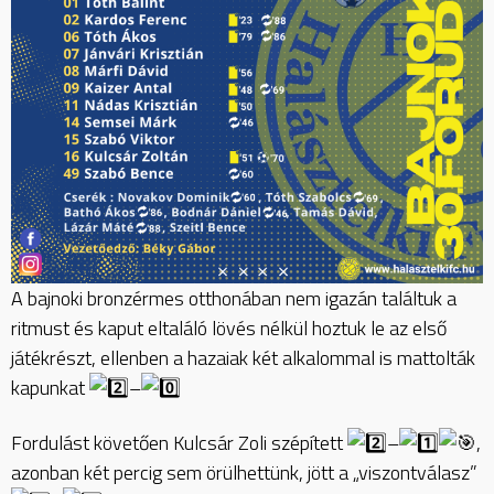
A bajnoki bronzérmes otthonában nem igazán találtuk a
ritmust és kaput eltaláló lövés nélkül hoztuk le az első
játékrészt, ellenben a hazaiak két alkalommal is mattolták
kapunkat
–
Fordulást követően Kulcsár Zoli szépített
–
,
azonban két percig sem örülhettünk, jött a „viszontválasz”