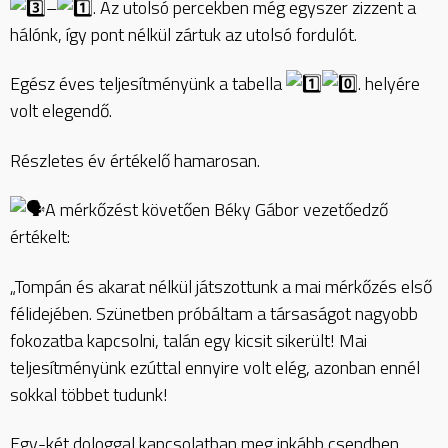
–
. Az utolsó percekben még egyszer zizzent a
hálónk, így pont nélkül zártuk az utolsó fordulót.
Egész éves teljesítményünk a tabella
. helyére
volt elegendő.
Részletes év értékelő hamarosan.
A mérkőzést követően Béky Gábor vezetőedző
értékelt:
„Tompán és akarat nélkül játszottunk a mai mérkőzés első
félidejében. Szünetben próbáltam a társaságot nagyobb
fokozatba kapcsolni, talán egy kicsit sikerült! Mai
teljesítményünk ezúttal ennyire volt elég, azonban ennél
sokkal többet tudunk!
Egy-két dologgal kapcsolatban meg inkább csendben