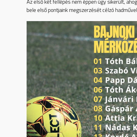
Az első két fellépés nem éppen úgy sikerült, ahog
bele első pontjaink megszerzését célzó hadműve