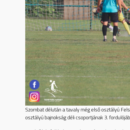
Szombat délután a tavaly még első osztályú Fels
osztályú bajnokság déli csoportjának 3. fordulójá