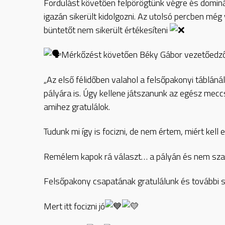
Fordulást követően felpörögtünk végre és domin
igazán sikerült kidolgozni. Az utolsó percben még
büntetőt nem sikerült értékesíteni
Mérkőzést követően Béky Gábor vezetőedző 
„Az első félidőben valahol a felsőpakonyi táblán
pályára is. Úgy kellene játszanunk az egész mec
amihez gratulálok.
Tudunk mi így is focizni, de nem értem, miért kell 
Remélem kapok rá választ… a pályán és nem sza
Felsőpakony csapatának gratulálunk és további s
Mert itt focizni jó