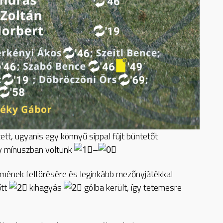
t, ugyanis egy könnyű síppal fújt büntetőt
gy mínuszban voltunk
–
elmének feltörésére és leginkább mezőnyjátékkal
őtt
kihagyás
gólba került, így tetemesre