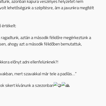
áltunk, azonban kapura veszélyes helyzetet nem
 volt lehetőségünk a szépítésre, ám a javunkra megítélt
értékelt:
ál ragadtunk, aztán a második félidőre megérkeztünk a
csen, ahogy azt a második félidőben bemutattuk,
ekkora előnyt adni ellenfelünknek?!
vakban, mert szavakkal már tele a padlás…”
ok sikert kívánunk a szezonban