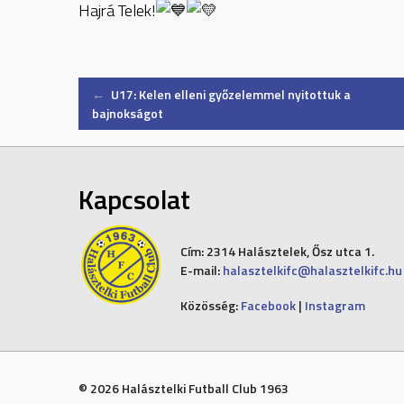
Hajrá Telek!
Post
←
U17: Kelen elleni győzelemmel nyitottuk a
bajnokságot
navigation
Kapcsolat
Cím:
2314 Halásztelek, Ősz utca 1.
E-mail:
halasztelkifc@halasztelkifc.hu
Közösség:
Facebook
|
Instagram
© 2026 Halásztelki Futball Club 1963