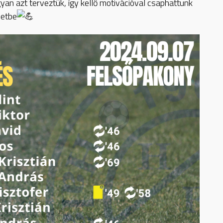
yan azt terveztük, így kellő motivációval csaphattunk
letbe