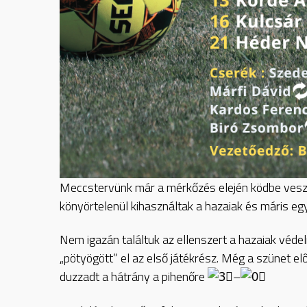
Meccstervünk már a mérkőzés elején ködbe veszet
könyörtelenül kihasználtak a hazaiak és máris e
Nem igazán találtuk az ellenszert a hazaiak véd
„pötyögött” el az első játékrész. Még a szünet el
duzzadt a hátrány a pihenőre
–