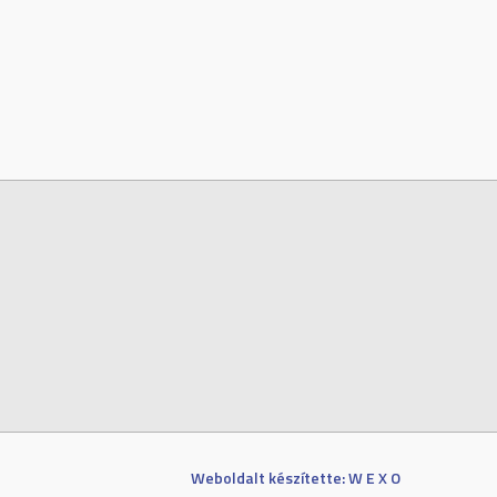
Weboldalt készítette: W E X O