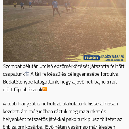
Szombat délután utolsó edzőmérkőzését játszotta felnőtt
csapatunk
A téli felkészülés célegyenesébe fordulva
Budatéténybe látogattunk, hogy a jövő heti bajnoki rajt
előtt főpróbázzunk
A több hiányzót is nélkülöző alakulatunk kissé álmosan
kezdett, ám még időben ráztuk meg magunkat és
helyenként tetszetős játékkal pakoltunk plusz töltetet az
önbizalom kosárba. Jövő héten vasárnap már élesben