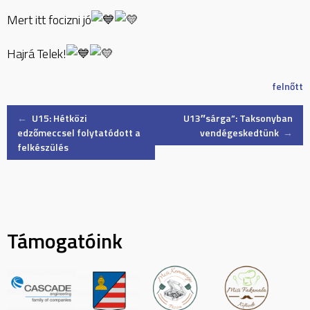
Mert itt focizni jó
Hajrá Telek!
felnőtt
Post
←
U15: Hétközi
U13″sárga”: Taksonyban
edzőmeccsel folytatódott a
vendégeskedtünk
→
felkészülés
navigation
Támogatóink