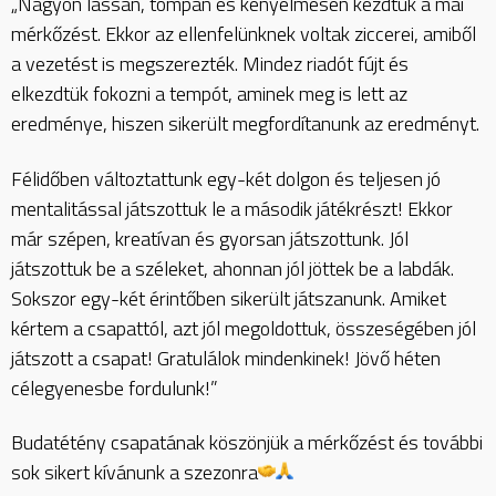
„Nagyon lassan, tompán és kényelmesen kezdtük a mai
mérkőzést. Ekkor az ellenfelünknek voltak ziccerei, amiből
a vezetést is megszerezték. Mindez riadót fújt és
elkezdtük fokozni a tempót, aminek meg is lett az
eredménye, hiszen sikerült megfordítanunk az eredményt.
Félidőben változtattunk egy-két dolgon és teljesen jó
mentalitással játszottuk le a második játékrészt! Ekkor
már szépen, kreatívan és gyorsan játszottunk. Jól
játszottuk be a széleket, ahonnan jól jöttek be a labdák.
Sokszor egy-két érintőben sikerült játszanunk. Amiket
kértem a csapattól, azt jól megoldottuk, összeségében jól
játszott a csapat! Gratulálok mindenkinek! Jövő héten
célegyenesbe fordulunk!”
Budatétény csapatának köszönjük a mérkőzést és további
sok sikert kívánunk a szezonra