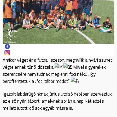
Amikor véget ér a futball szezon, megnyílik a nyári szünet
végtelennek tűnő időszaka
Mivel a gyerekek
szerencsére nem tudnak meglenni foci nélkül, így
beröffentettük a „foci tábor módot”
Igazolt labdarúgóinknak június utolsó hetében szerveztük
az első nyári tábort, amelynek során a napi két edzés
mellett jutott idő sok egyéb másra is.