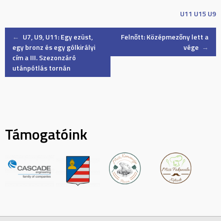
U11
U15
U9
Post
←
U7, U9, U11: Egy ezüst,
Felnőtt: Középmezőny lett a
egy bronz és egy gólkirályi
vége
→
cím a III. Szezonzáró
navigation
utánpótlás tornán
Támogatóink