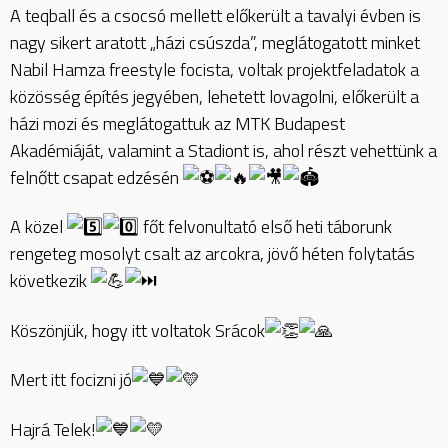
A
teqball és a csocsó mellett előkerült a tavalyi évben is
nagy sikert aratott „házi csúszda”, meglátogatott minket
Nabil Hamza freestyle focista, voltak projektfeladatok a
közösség építés jegyében, lehetett lovagolni, előkerült a
házi mozi és meglátogattuk az MTK Budapest
Akadémiáját, valamint a Stadiont is, ahol részt vehettünk a
felnőtt csapat edzésén
A közel
főt felvonultató első heti táborunk
rengeteg mosolyt csalt az arcokra, jövő héten folytatás
következik
Köszönjük, hogy itt voltatok Srácok
Mert itt focizni jó
Hajrá Telek!