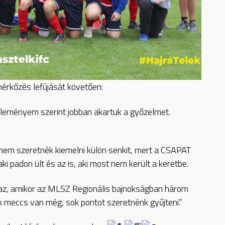
érkőzés lefújását követően:
éleményem szerint jobban akartuk a győzelmet.
 nem szeretnék kiemelni külön senkit, mert a CSAPAT
i padon ült és az is, aki most nem került a keretbe.
s az, amikor az MLSZ Regionális bajnokságban három
 meccs van még, sok pontot szeretnénk gyűjteni.”