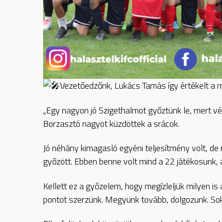
Vezetőedzőnk, Lukács Tamás így értékelt a m
„Egy nagyon jó Szigethalmot győztünk le, mert v
Borzasztó nagyot küzdöttek a srácok.
Jó néhány kimagasló egyéni teljesítmény volt, de
győzött. Ebben benne volt mind a 22 játékosunk, ak
Kellett ez a győzelem, hogy megízleljük milyen i
pontot szerzünk. Megyünk tovább, dolgozunk. Sok