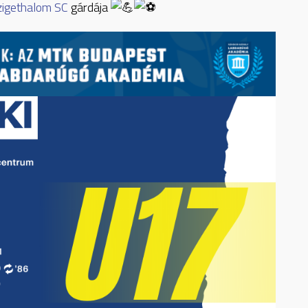
zigethalom SC
gárdája