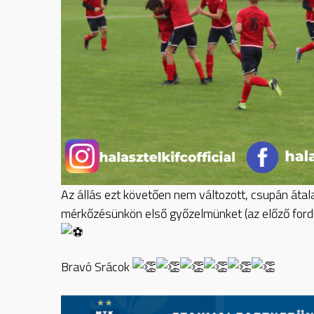
Az állás ezt követően nem változott, csupán át
mérkőzésünkön első győzelmünket (az előző fordul
Bravó Srácok