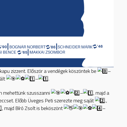
 kapu zizzent. Először a vendégek
köszöntek be
–
zált
–
.
an mehettünk szusszanni
–
, majd a
meccset. Előbb Üveges Peti szerezte meg saját
.,
, majd Bíró Zsolt is beköszönt
–