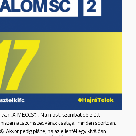
s van „A MECCS”… Na most, szombat délelőtt
 hiszen a „szomszédvárak csatája” minden sportban,
Akkor pedig pláne, ha az ellenfél egy kiválóan