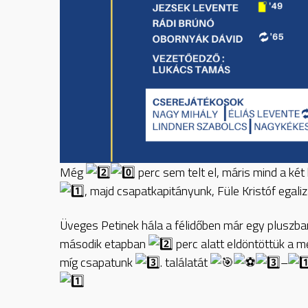
Még
perc sem telt el, máris mind a két
, majd csapatkapitányunk, Füle Kristóf egali
Üveges Petinek hála a félidőben már egy pluszb
második etapban
perc alatt eldöntöttük a 
míg csapatunk
. találatát
–