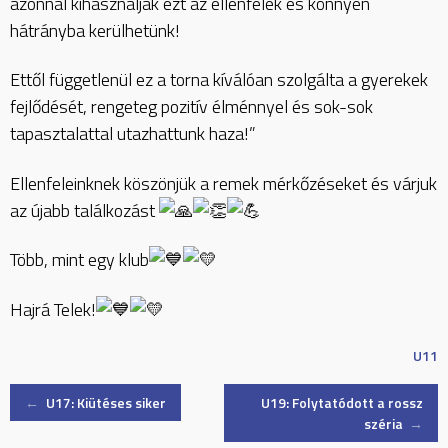
azonnal kihasználják ezt az ellenfelek és könnyen
hátrányba kerülhetünk!
Ettől függetlenül ez a torna kíválóan szolgálta a gyerekek
fejlődését, rengeteg pozitív élménnyel és sok-sok
tapasztalattal utazhattunk haza!”
Ellenfeleinknek köszönjük a remek mérkőzéseket és várjuk
az újabb találkozást
Több, mint egy klub
Hajrá Telek!
U11
Post
←
U17: Kiütéses siker
U19: Folytatódott a rossz
széria
→