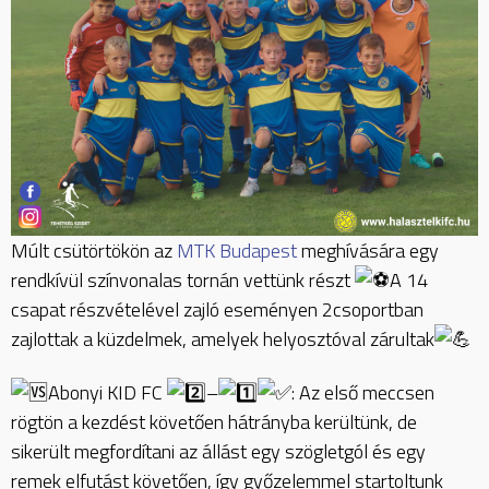
Múlt csütörtökön az
MTK Budapest
meghívására egy
rendkívül színvonalas tornán vettünk részt
A 14
csapat részvételével zajló eseményen 2csoportban
zajlottak a küzdelmek, amelyek helyosztóval zárultak
Abonyi KID FC
–
: Az első meccsen
rögtön a kezdést követően hátrányba kerültünk, de
sikerült megfordítani az állást egy szögletgól és egy
remek elfutást követően, így győzelemmel startoltunk