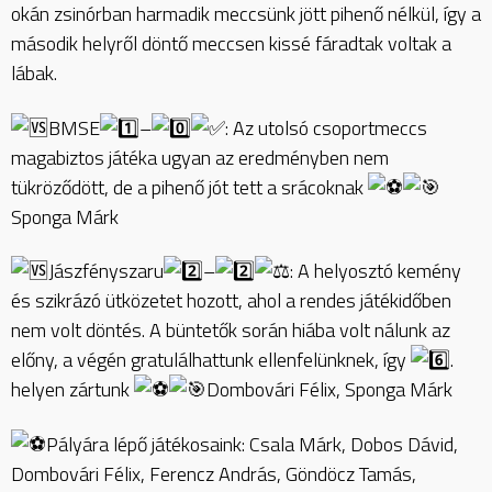
okán zsinórban harmadik meccsünk jött pihenő nélkül, így a
második helyről döntő meccsen kissé fáradtak voltak a
lábak.
BMSE
–
: Az utolsó csoportmeccs
magabiztos játéka ugyan az eredményben nem
tükröződött, de a pihenő jót tett a srácoknak
Sponga Márk
Jászfényszaru
–
: A helyosztó kemény
és szikrázó ütközetet hozott, ahol a rendes játékidőben
nem volt döntés. A büntetők során hiába volt nálunk az
előny, a végén gratulálhattunk ellenfelünknek, így
.
helyen zártunk
Dombovári Félix, Sponga Márk
Pályára lépő játékosaink: Csala Márk, Dobos Dávid,
Dombovári Félix, Ferencz András, Göndöcz Tamás,