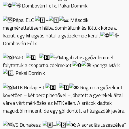
Dombovári Félix, Pakai
Dominik
Pápai ELC
–
: Második
megmérettetésen hiába domináltunk és lőttük körbe a
kaput, egy kihagyás hátul a győzelembe került
Dombovári Félix
RAFC
–
Magabiztos győzelemmel
folytattuk a csoportküzdelmeket
Sponga Márk
, Pakai Dominik
MTK Budapest
–
: Rögtön a győzelmet
követően – két perc pihenővel – jöhetett a gyerekek által
várva várt mérkőzés az MTK ellen. A srácok kiadtak
magukból mindent, de egy gól döntött a házigazdák javára.
VS Dunakeszi
–
: A sorsolás „szeszélye”