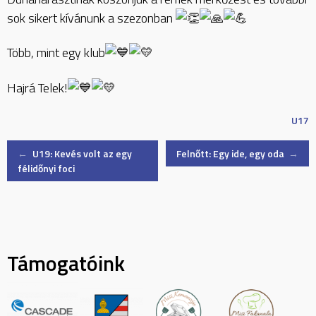
sok sikert kívánunk a szezonban
Több, mint egy klub
Hajrá Telek!
U17
Post
←
U19: Kevés volt az egy
Felnőtt: Egy ide, egy oda
→
félidőnyi foci
navigation
Támogatóink