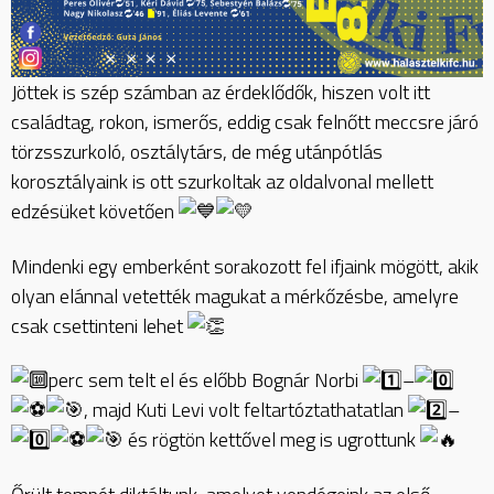
Jöttek is szép számban az érdeklődők, hiszen volt itt
családtag, rokon, ismerős, eddig csak felnőtt meccsre járó
törzsszurkoló, osztálytárs, de még utánpótlás
korosztályaink is ott szurkoltak az oldalvonal mellett
edzésüket követően
Mindenki egy emberként sorakozott fel ifjaink mögött, akik
olyan elánnal vetették magukat a mérkőzésbe, amelyre
csak csettinteni lehet
perc sem telt el és előbb Bognár Norbi
–
, majd Kuti Levi volt feltartóztathatatlan
–
és rögtön kettővel meg is ugrottunk