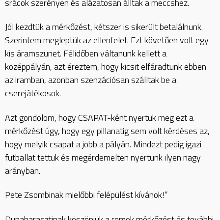
srácok szerényen és alázatosan álltak a meccshez.
Jól kezdtük a mérkőzést, kétszer is sikerült betalálnunk.
Szerintem megleptük az ellenfelet. Ezt követően volt egy
kis áramszünet. Félidőben váltanunk kellett a
középpályán, azt éreztem, hogy kicsit elfáradtunk ebben
az iramban, azonban szenzációsan szálltak be a
cserejátékosok.
Azt gondolom, hogy CSAPAT-ként nyertük meg ezt a
mérkőzést úgy, hogy egy pillanatig sem volt kérdéses az,
hogy melyik csapat a jobb a pályán. Mindezt pedig igazi
futballat tettük és megérdemelten nyertünk ilyen nagy
arányban.
Pete Zsombinak mielőbbi felépülést kívánok!”
Dunaharasztinak köszönjük a remek mérkőzést és további