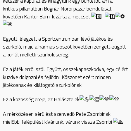
kétszer a kapufát és kihagytunk egy büntetőt, ám a
kritikus pillanatban Bognár Norbi pazar beindulását
követően Kanter Barni lezárta a meccset
–
Együtt lélegzett a Sportcentrumban lévő játékos és
szurkoló, majd a hármas sípszót követően zengett-zúgott
a korlát melletti szurkolósereg.
Ez a játék erről szól. Együtt, összekapaszkodva, egy célért
küzdve dolgozni és fejlődni. Köszönet ezért minden
játékosnak és kilátogató szurkolónak.
Ez a közösség ereje, ez Halásztelek
A mérkőzésen sérülést szenvedő Pete Zsombinak
mielőbbi felépülést kívánunk, várunk vissza Zsombi