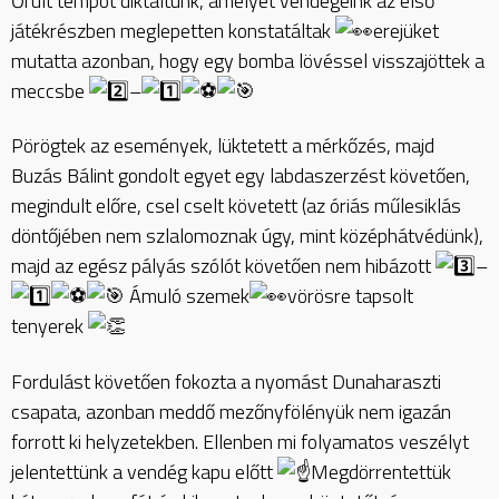
Őrült tempót diktáltunk, amelyet vendégeink az első
játékrészben meglepetten konstatáltak
erejüket
mutatta azonban, hogy egy bomba lövéssel visszajöttek a
meccsbe
–
Pörögtek az események, lüktetett a mérkőzés, majd
Buzás Bálint gondolt egyet egy labdaszerzést követően,
megindult előre, csel cselt követett (az óriás műlesiklás
döntőjében nem szlalomoznak úgy, mint középhátvédünk),
majd az egész pályás szólót követően nem hibázott
–
Ámuló szemek
vörösre tapsolt
tenyerek
Fordulást követően fokozta a nyomást Dunaharaszti
csapata, azonban meddő mezőnyfölényük nem igazán
forrott ki helyzetekben. Ellenben mi folyamatos veszélyt
jelentettünk a vendég kapu előtt
Megdörrentettük