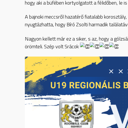
hogy aki a büfében kortyolgatott a félidőben, le i
A bajnoki meccsről hazatérő fiatalabb korosztály,
nyugtázhatta, hogy Bíró Zsolti harmadik találatá
Nagyon kellett már ez a siker, s az, hogy a gólzs
örömteli. Szép volt Srácok