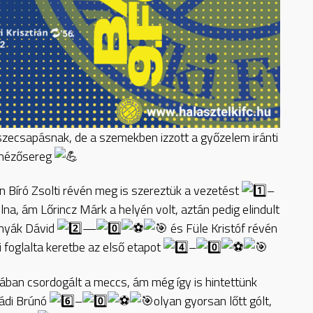
zecsapásnak, de a szemekben izzott a győzelem iránti
ó nézősereg
en Bíró Zsolti révén meg is szereztük a vezetést
–
lna, ám Lőrincz Márk a helyén volt, aztán pedig elindult
rnyák Dávid
—
és Füle Kristóf révén
ti foglalta keretbe az első etapot
–
ban csordogált a meccs, ám még így is hintettünk
ádi Brúnó
–
olyan gyorsan lőtt gólt,