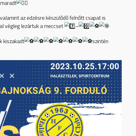
s maradt
 valamint az edzésre készülődő felnőtt csapat is
val végleg lezártuk a meccset
–
ák kiszakadt
szintén