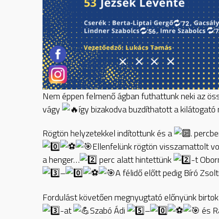
Nem éppen felmenő ágban futhattunk neki az öss
vágy
így bizakodva buzdíthatott a kilátogat
Rögtön helyzetekkel indítottunk és a
. percb
Ellenfelünk rögtön visszamattolt vo
a henger…
perc alatt hintettünk
-t Obo
–
A félidő előtt pedig Bíró Zsol
Fordulást követően megnyugtató előnyünk birtoká
-at
Szabó Ádi
–
és R