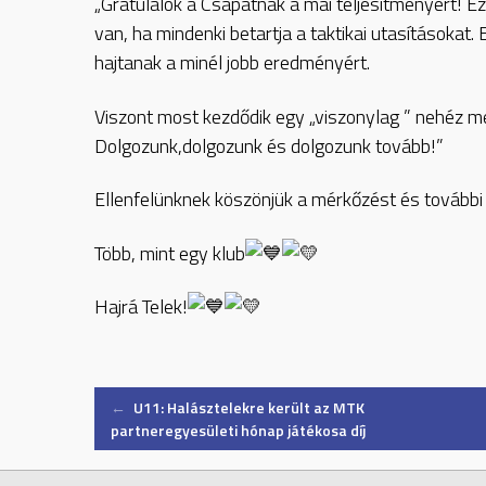
„Gratulálok a Csapatnak a mai teljesítményért! Ez
van, ha mindenki betartja a taktikai utasításokat. 
hajtanak a minél jobb eredményért.
Viszont most kezdődik egy „viszonylag ” nehéz me
Dolgozunk,dolgozunk és dolgozunk tovább!”
Ellenfelünknek köszönjük a mérkőzést és további
Több, mint egy klub
Hajrá Telek!
Post
←
U11: Halásztelekre került az MTK
partneregyesületi hónap játékosa díj
navigation