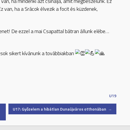
 van, ha mindenki azt csinálja, amit megbeszélünk. Ez
Ez van, ha a Srácok élvezik a focit és küzdenek,
net! De ezzel a mai Csapattal bátran állunk elébe…
 sok sikert kívánunk a továbbiakban
U19
U17: Győzelem a hibátlan Dunaújváros otthonában
→