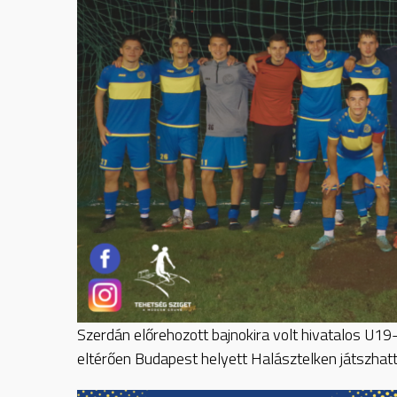
Szerdán előrehozott bajnokira volt hivatalos U1
eltérően Budapest helyett Halásztelken játszhatt