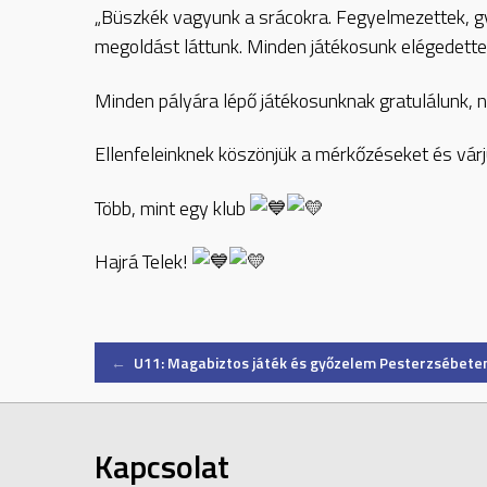
„Büszkék vagyunk a srácokra. Fegyelmezettek, gyo
megoldást láttunk. Minden játékosunk elégedette
Minden pályára lépő játékosunknak gratulálunk,
Ellenfeleinknek köszönjük a mérkőzéseket és várj
Több, mint egy klub
Hajrá Telek!
Post
←
U11: Magabiztos játék és győzelem Pesterzsébete
navigation
Kapcsolat