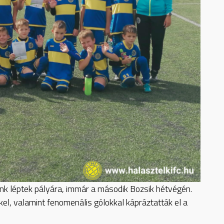
ink léptek pályára, immár a második Bozsik hétvégén.
kkel, valamint fenomenális gólokkal kápráztatták el a