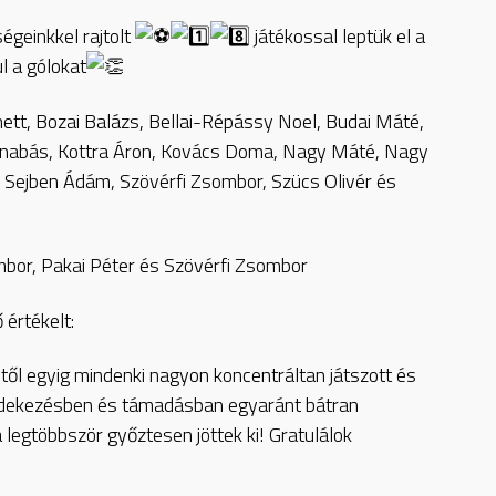
égeinkkel rajtolt
játékossal leptük el a
l a gólokat
ett, Bozai Balázs, Bellai-Répássy Noel, Budai Máté,
arnabás, Kottra Áron, Kovács Doma, Nagy Máté, Nagy
 Sejben Ádám, Szövérfi Zsombor, Szücs Olivér és
bor, Pakai Péter és Szövérfi Zsombor
 értékelt:
ől egyig mindenki nagyon koncentráltan játszott és
y védekezésben és támadásban egyaránt bátran
a legtöbbször győztesen jöttek ki! Gratulálok