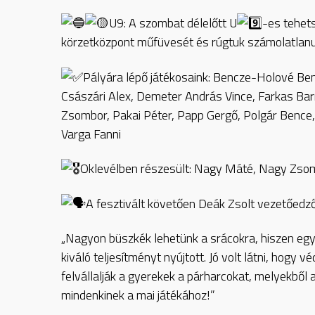
U9: A szombat délelőtt U
-es tehets
körzetközpont műfüvesét és rúgtuk számolatlanu
Pályára lépő játékosaink: Bencze-Holové Ben
Császári Alex, Demeter András Vince, Farkas B
Zsombor, Pakai Péter, Papp Gergő, Polgár Bence,
Varga Fanni
Oklevélben részesült: Nagy Máté, Nagy Zsom
A fesztivált követően Deák Zsolt vezetőedző
„Nagyon büszkék lehetünk a srácokra, hiszen egyt
kiváló teljesítményt nyújtott. Jó volt látni, hog
felvállalják a gyerekek a párharcokat, melyekből 
mindenkinek a mai játékához!”