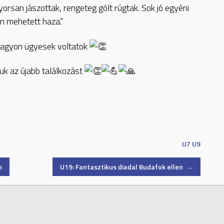
rsan jászottak, rengeteg gólt rúgtak. Sok jó egyéni
n mehetett haza.”
 nagyon ügyesek voltatok
uk az újabb találkozást
U7
U9
n
U19: Fantasztikus diadal Budafok ellen
→