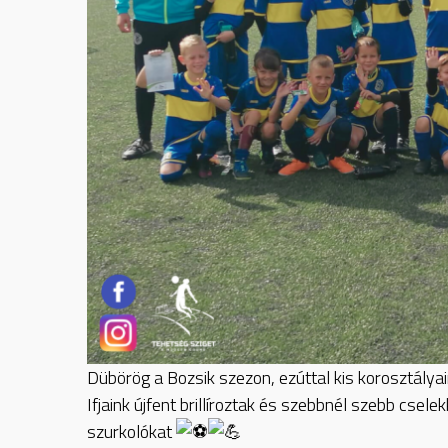
Dübörög a Bozsik szezon, ezúttal kis korosztálya
Ifjaink újfent brillíroztak és szebbnél szebb csele
szurkolókat