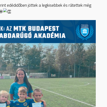
nt edédidőben jöttek a legkisebbek és rátettek még