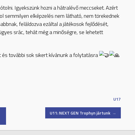
tolni. Igyekszünk hozni a hátralévő meccseket. Azért
ahol semmilyen elképzelés nem látható, nem törekednek
sabbnak, feláldozva ezáltal a játékosok fejlődését,
y ügyes srác, tehát még a minőségre, se lehetett
és további sok sikert kívánunk a folytatásra
U17
U11: NEXT GEN Trophyn jártunk
→