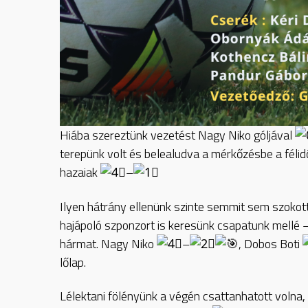
Hiába szereztünk vezetést Nagy Niko góljával
terepünk volt és belealudva a mérkőzésbe a féli
hazaiak
–
Ilyen hátrány ellenünk szinte semmit sem szokott
hajápoló szponzort is keresünk csapatunk mellé –
hármat. Nagy Niko
–
, Dobos Boti
lőlap.
Lélektani fölényünk a végén csattanhatott volna,