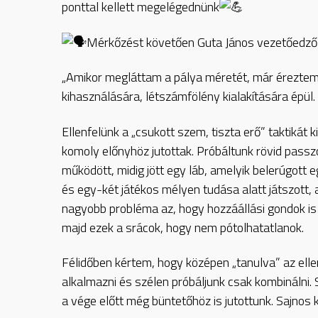
ponttal kellett megelégednünk
Mérkőzést követően Guta János vezetőedző 
„Amikor megláttam a pálya méretét, már éreztem, 
kihasználására, létszámfölény kialakítására épül. 
Ellenfelünk a „csukott szem, tiszta erő” taktikát 
komoly előnyhöz jutottak. Próbáltunk rövid passz
működött, midig jött egy láb, amelyik belerúgott 
és egy-két játékos mélyen tudása alatt játszott
nagyobb probléma az, hogy hozzáállási gondok is
majd ezek a srácok, hogy nem pótolhatatlanok.
Félidőben kértem, hogy középen „tanulva” az ell
alkalmazni és szélen próbáljunk csak kombinálni. 
a vége előtt még büntetőhöz is jutottunk. Sajnos 