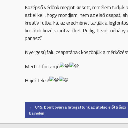
Középső védőnk megint kiesett, remélem tudjuk pó
azt el kell, hogy mondjam, nem az első csapat, 
kreatív futballra, az eredményt tartják a legfonto
korlátok közé szorítva őket. Pedig itt volt néhán
panasz.”
Nyergesújfalu csapatának köszönjük a mérkőzést 
Mert itt focizni jó
Hajrá Telek!
Post
←
U15: Dombóvárra látogattunk az utolsó előtti őszi
bajnokin
navigation