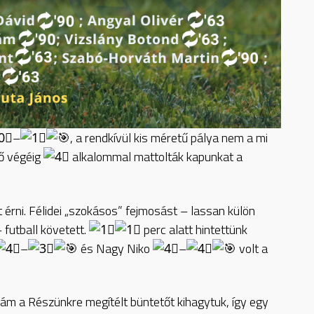
–
, a rendkívül kis méretű pálya nem a mi
dő végéig
alkalommal mattolták kapunkat a
 érni. Félidei „szokásos” fejmosást – lassan külön
 futball követett.
perc alatt hintettünk
–
és Nagy Niko
–
volt a
 ám a Részünkre megítélt büntetőt kihagytuk, így egy