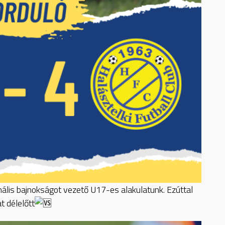
nális bajnokságot vezető U17-es alakulatunk. Ezúttal
 délelőtt