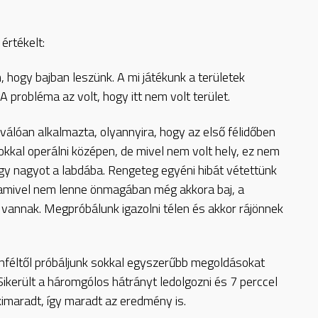
értékelt:
hogy bajban leszünk. A mi játékunk a területek
A probléma az volt, hogy itt nem volt terület.
kiválóan alkalmazta, olyannyira, hogy az első félidőben
okkal operálni középen, de mivel nem volt hely, ez nem
egy nagyot a labdába. Rengeteg egyéni hibát vétettünk
, amivel nem lenne önmagában még akkora baj, a
 vannak. Megpróbálunk igazolni télen és akkor rájönnek
enféltől próbáljunk sokkal egyszerűbb megoldásokat
Sikerült a háromgólos hátrányt ledolgozni és 7 perccel
kimaradt, így maradt az eredmény is.