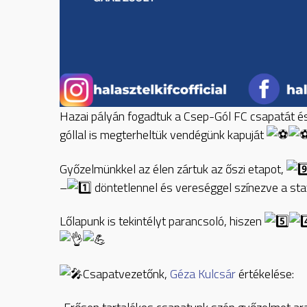
Hazai pályán fogadtuk a Csep-Gól FC csapatát és
góllal is megterheltük vendégünk kapuját
Győzelmünkkel az élen zártuk az őszi etapot,
–
döntetlennel és vereséggel színezve a sta
Lőlapunk is tekintélyt parancsoló, hiszen
Csapatvezetőnk,
Géza Kulcsár
értékelése: