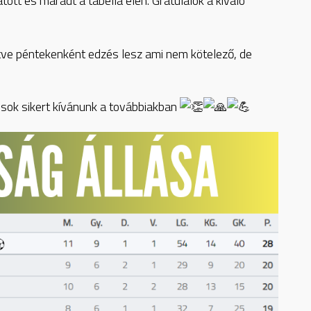
tt és maradt a tabella élén. Gratulálok a kiváló
letve péntekenként edzés lesz ami nem kötelező, de
 sok sikert kívánunk a továbbiakban