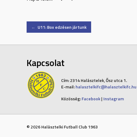
Post
←
U11: Box edzésen jártunk
navigation
Kapcsolat
Cím:
2314 Halásztelek, Ősz utca 1.
E-mail:
halasztelkifc@halasztelkifc.hu
Közösség:
Facebook
|
Instagram
© 2026 Halásztelki Futball Club 1963