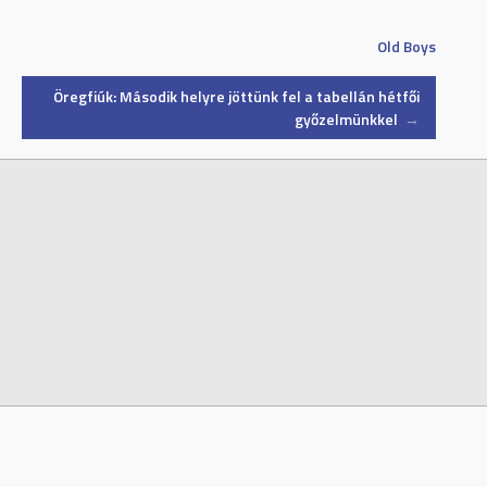
Old Boys
Öregfiúk: Második helyre jöttünk fel a tabellán hétfői
győzelmünkkel
→