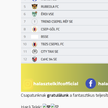
Csapatunknak
gratulálunk
a fantasztikus teljes
Hajrá Telek!