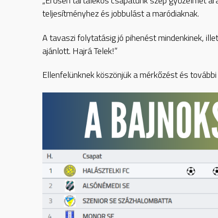
„Erősen tartalékos csapatunk szép győzelmet arato
teljesítményhez és jobbulást a maródiaknak.
A tavaszi folytatásig jó pihenést mindenkinek, il
ajánlott. Hajrá Telek!”
Ellenfelünknek köszönjük a mérkőzést és további