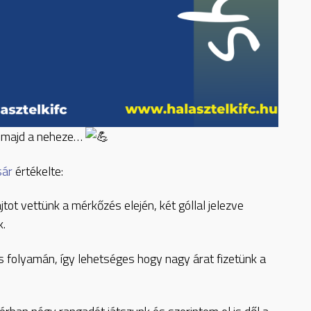
ön majd a neheze…
sár
értékelte:
tot vettünk a mérkőzés elején, két góllal jelezve
k.
 folyamán, így lehetséges hogy nagy árat fizetünk a