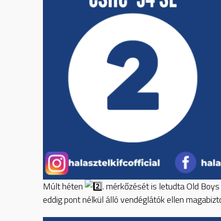
Múlt héten
. mérkőzését is letudta Old Boys
eddig pont nélkül álló vendéglátók ellen magabi