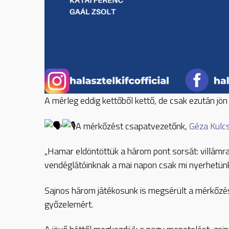
A mérleg eddig kettőből kettő, de csak ezután j
A mérkőzést csapatvezetőnk,
Géza Kulc
„Hamar eldöntöttük a három pont sorsát: villámraj
vendéglátóinknak a mai napon csak mi nyerhetün
Sajnos három játékosunk is megsérült a mérkőzés
győzelemért.