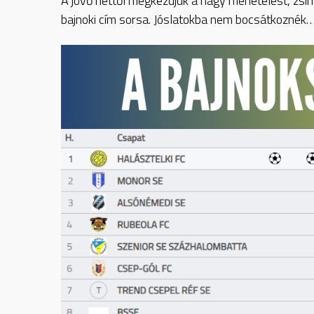
A jövő héttől megkezdjük a nagy menetelést, zsin
bajnoki cím sorsa. Jóslatokba nem bocsátkoznék…