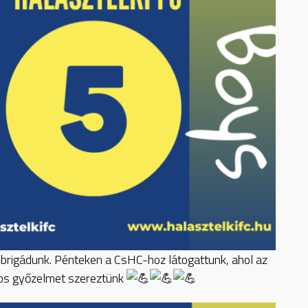
 brigádunk. Pénteken a CsHC-hoz látogattunk, ahol az
ztos győzelmet szereztünk