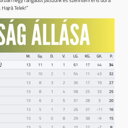
órban négy rangadót játszunk és szerintem el is dől a
 Hajrá Telek!”