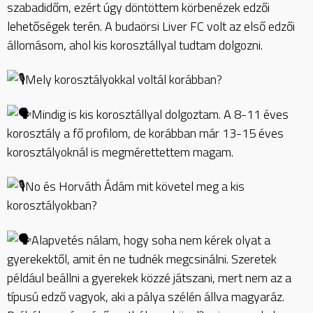
szabadidőm, ezért úgy döntöttem körbenézek edzői
lehetőségek terén. A budaörsi Liver FC volt az első edzői
állomásom, ahol kis korosztállyal tudtam dolgozni.
Mely korosztályokkal voltál korábban?
Mindig is kis korosztállyal dolgoztam. A 8-11 éves
korosztály a fő profilom, de korábban már 13-15 éves
korosztályoknál is megmérettettem magam.
No és Horváth Ádám mit követel meg a kis
korosztályokban?
Alapvetés nálam, hogy soha nem kérek olyat a
gyerekektől, amit én ne tudnék megcsinálni. Szeretek
például beállni a gyerekek közzé játszani, mert nem az a
típusú edző vagyok, aki a pálya szélén állva magyaráz.