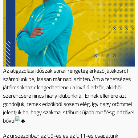
Az átigazolási időszak során rengeteg érkező játékosról
számolunk be, lassan már napi szinten. Ám a tehetséges
játékosokhoz elengedhetlenek a kiváló edzők, akikből
szerencsére nincs hiány klubunknál. Ennek ellenére azt
gondoljuk, remek edzőkből sosem elég, így nagy örömmel
jelentjük be, hogy szakmai stábunk újabb minőésgi edzővel
bővül
Az új szezonban az U9-es és az U11-es csapatunk