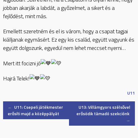
jobban akarják a labdát, a győzelmet, a sikert és a
fejlődést, mint más.
Emellett szeretném és el is várom, hogy a csapat tagjai
kiálljanak egymásért. Ez egy kis család, együtt vagyunk és
együtt dolgozunk, egyedül nem lehet meccset nyerni…
Mert itt focizni jó
Hajrá Telek!
U11
Post
←
U11: Csepeli játékmester
U13: Villámgyors szélsővel
erősíti majd a középpályát
erősödik támadó szekciónk
→
navigation