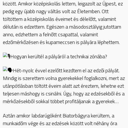
között. Amikor középiskolás lettem, leigazolt az Újpest, ez
pedig egy újabb nagy váltás volt az Életemben. Ott
töltöttem a középiskolás éveimet és délelőtt, valamint
délután is edzettem. Egészen a másodosztályig jutottam
anno, edzhettem a felnőtt csapattal, valamint
edzőmérkőzésen és kupameccsen is pályára léphettem.
Hogyan kerültél a pályáról a technikai zónába?
Hét-nyolc évvel ezelőtt kezdtem el az edzői pályát.
Mindig is szerettem volna gyerekekkel foglalkozni, mert az
utánpótlásban töltött éveim alatt azt éreztem, lehetne ezt
teljesen máshogy is csinálni. Úgy, hogy az edzésekből és a
mérkőzésekből sokkal többet profitáljanak a gyerekek…
Aztán amikor labdarúgóként Biatorbágyra kerültem, a
munkaidőm vége és az edzések között volt néhány óra