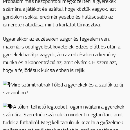
Próbálom más nézőpontból megközelíteni a gyerekek
számára a játékot és azáltal, hogy köztük vagyok, azt
gondolom sokkal eredményesebb és hatásosabb az
ismeretek átadása, mint a korlátot támasztva.
Ugyanakkor az edzéseken szigor és fegyelem van,
maximális odafigyelést követelek. Edzés előtt és után a
gyerekek barátja vagyok, ám az edzéseken a kemény
munka és a koncentráció az, amit elvárok. Hiszem azt,
hogy a fejlődésük kulcsa ebben is rejlik.
Mire számíthatnak Tőled a gyerekek és a szülők az új
szezonban?
A tőlem telhető legtöbbet fogom nyújtani a gyerekek
számára. Szeretnék számukra mindent megtanítani, amit
tudok a futballról. Meg kell tanulniuk kezelni a győzelmek