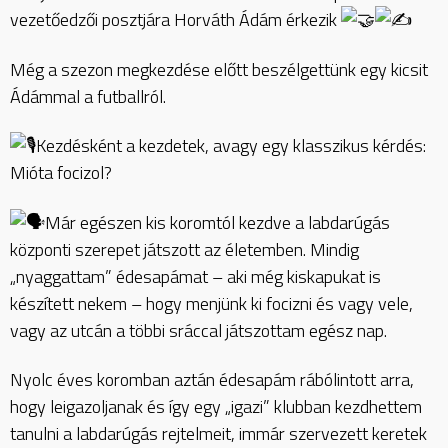
vezetőedzői
posztjára Horváth Ádám érkezik
Még a szezon megkezdése előtt beszélgettünk egy kicsit
Ádámmal a futballról.
Kezdésként a kezdetek, avagy egy klasszikus kérdés:
Mióta focizol?
Már egészen kis koromtól kezdve a labdarúgás
központi szerepet játszott az életemben. Mindig
„nyaggattam” édesapámat – aki még kiskapukat is
készített nekem – hogy menjünk ki focizni és vagy vele,
vagy az utcán a többi sráccal játszottam egész nap.
Nyolc éves koromban aztán édesapám rábólintott arra,
hogy leigazoljanak és így egy „igazi” klubban kezdhettem
tanulni a labdarúgás rejtelmeit, immár szervezett keretek