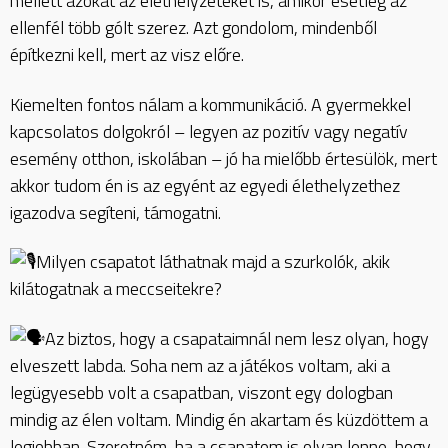
mellett azokat az élethelyzeteket is, amikor esetleg az
ellenfél több gólt szerez. Azt gondolom, mindenből
építkezni kell, mert az visz előre.
Kiemelten fontos nálam a kommunikáció. A gyermekkel
kapcsolatos dolgokról – legyen az pozitív vagy negatív
esemény otthon, iskolában – jó ha mielőbb értesülök, mert
akkor tudom én is az egyént az egyedi élethelyzethez
igazodva segíteni, támogatni.
Milyen csapatot láthatnak majd a szurkolók, akik
kilátogatnak a meccseitekre?
Az biztos, hogy a csapataimnál nem lesz olyan, hogy
elveszett labda. Soha nem az a játékos voltam, aki a
legügyesebb volt a csapatban, viszont egy dologban
mindig az élen voltam. Mindig én akartam és küzdöttem a
legjobban. Szeretném, ha a csapatom is olyan lenne, hogy