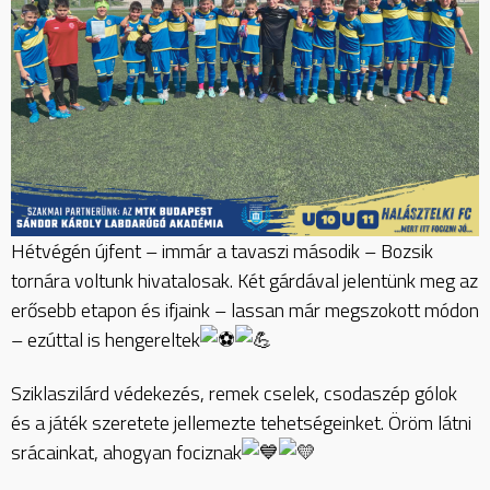
Hétvégén újfent – immár a tavaszi második – Bozsik
tornára voltunk hivatalosak. Két gárdával jelentünk meg az
erősebb etapon és ifjaink – lassan már megszokott módon
– ezúttal is hengereltek
Sziklaszilárd védekezés, remek cselek, csodaszép gólok
és a játék szeretete jellemezte tehetségeinket. Öröm látni
srácainkat, ahogyan fociznak