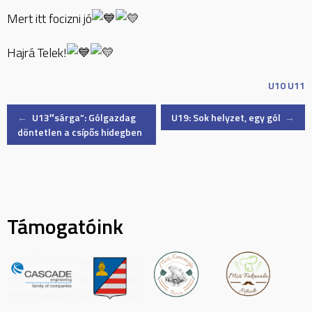
Mert itt focizni jó
Hajrá Telek!
U10
U11
Post
←
U13″sárga”: Gólgazdag
U19: Sok helyzet, egy gól
→
döntetlen a csípős hidegben
navigation
Támogatóink