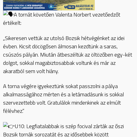
A tornát követően Valenta Norbert vezetőedzőt
értékelt:
„Sikeresen vettük az utolsó Bozsik hétvégénket az idei
évben. Kicsit döcögősen álmosan kezdtünk a saras,
csúszós pályán. Miután átbeszéltük az öltözőben egy-két
dolgot, sokkal magabiztosabbak voltunk és már az
akaratból sem volt hiány.
A torna végére igyekeztünk sokat passzolni a pálya
alkalmasságához mérten és a letámadásunk is sokkal
szervezettebb volt. Gratulálok mindenkinek az elmúlt
félévhez.”
U10: Legfiatalabbak is szép focival zárták az őszi
Bozsik tornák sorozatát és az idősebbek között