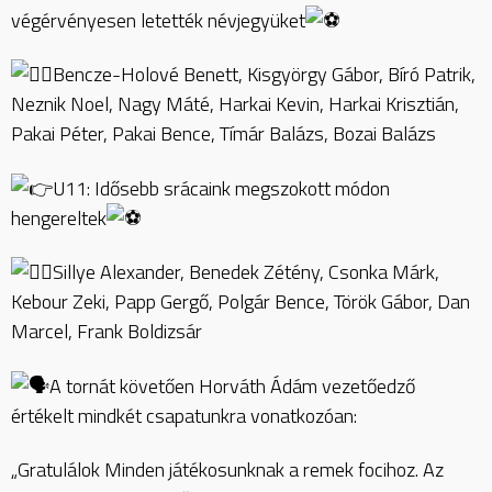
végérvényesen letették névjegyüket
Bencze-Holové Benett, Kisgyörgy Gábor, Bíró Patrik,
Neznik Noel, Nagy Máté, Harkai Kevin, Harkai Krisztián,
Pakai Péter, Pakai Bence, Tímár Balázs, Bozai Balázs
U11: Idősebb srácaink megszokott módon
hengereltek
Sillye Alexander, Benedek Zétény, Csonka Márk,
Kebour Zeki, Papp Gergő, Polgár Bence, Török Gábor, Dan
Marcel, Frank Boldizsár
A tornát követően Horváth Ádám vezetőedző
értékelt mindkét csapatunkra vonatkozóan:
„Gratulálok Minden játékosunknak a remek focihoz. Az