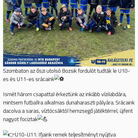
Szombaton az őszi utolsó Bozsik fordulót tudták le U10-
es és U11-es srácaink
Ismét három csapattal érkeztünk az inkább vízilabdára,
mintsem futballra alkalmas dunaharaszti pályára. Srácaink
dacolva a saras, víztócsáktól hemzsegő játéktérrel, újfent
nagyot fociztak
U10-U11: Ifjaink remek teljesítményt nyújtva