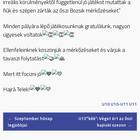
irreális körülményektől függetlenül jó játékot mutattak a
fiúk és szépen zárták az őszi Bozsik mérkőzéseket.”
Minden pályára lépő játékosunknak gratulálunk, nagyon
ügyesek voltatok
Ellenfeleinknek köszönjük a mérkőzéseket és várjuk a
tavaszi folytatást
Mert itt focizni jó
Hajrá Telek!
U10
U10-U11
U11
Post
←
Szeptember hónap
U13″kék”: Véget ért az őszi
legjobbjai
bajnoki szezon
→
navigation