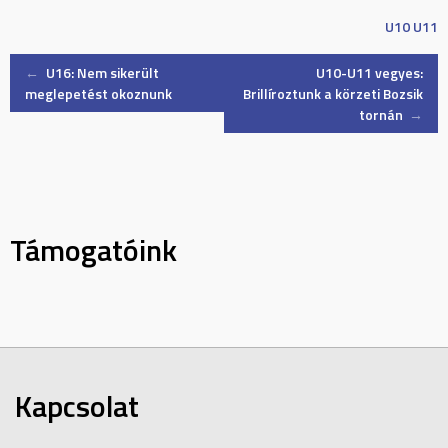
U10
U11
Post
←
U16: Nem sikerült
U10-U11 vegyes:
meglepetést okoznunk
Brillíroztunk a körzeti Bozsik
tornán
→
navigation
Támogatóink
Kapcsolat