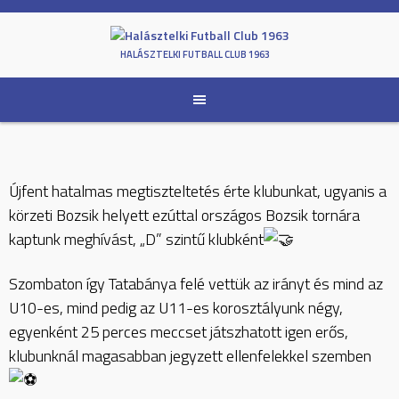
Skip
to
content
HALÁSZTELKI FUTBALL CLUB 1963
Újfent hatalmas megtiszteltetés érte klubunkat, ugyanis a
körzeti Bozsik helyett ezúttal országos Bozsik tornára
kaptunk meghívást, „D” szintű klubként
Szombaton így Tatabánya felé vettük az irányt és mind az
U10-es, mind pedig az U11-es korosztályunk négy,
egyenként 25 perces meccset játszhatott igen erős,
klubunknál magasabban jegyzett ellenfelekkel szemben