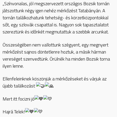
„Színvonalas, jól megszervezett országos Bozsik tornán
játszottunk négy igen nehéz mérkőzést Tatabányán. A
tornán találkozhatunk tehetség- és körzetközpontokkal
sőt, egy szlovák csapattal is. Nagyon sok tapasztalatot
szereztünk és időnkét megmutattuk a szebbik arcunkat.
Összeségében nem vallottunk szégyent, egy megnyert
mérkőzést sajnos döntetlenre hoztuk, a másik hárman
vereséget szenvedtünk. Örülnék ha minden Bozsik torna
ilyen lenne.
Ellenfeleinknek köszönjük a mérkőzéseket és várjuk az
újabb találkozást
Mert itt focizni jó
Hajrá Telek!