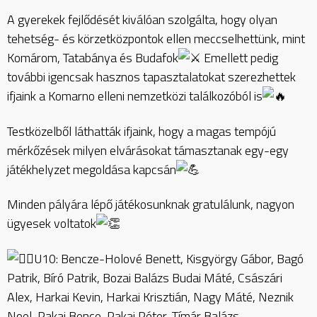
A gyerekek fejlődését kiválóan szolgálta, hogy olyan
tehetség- és körzetközpontok ellen meccselhettünk, mint
Komárom, Tatabánya és Budafok
Emellett pedig
további igencsak hasznos tapasztalatokat szerezhettek
ifjaink a Komarno elleni nemzetközi találkozóból is
Testközelből láthatták ifjaink, hogy a magas tempójú
mérkőzések milyen elvárásokat támasztanak egy-egy
játékhelyzet megoldása kapcsán
Minden pályára lépő játékosunknak gratulálunk, nagyon
ügyesek voltatok
U10: Bencze-Holové Benett, Kisgyörgy Gábor, Bagó
Patrik, Bíró Patrik, Bozai Balázs Budai Máté, Császári
Alex, Harkai Kevin, Harkai Krisztián, Nagy Máté, Neznik
Noel, Pakai Bence, Pakai Péter, Tímár Balázs