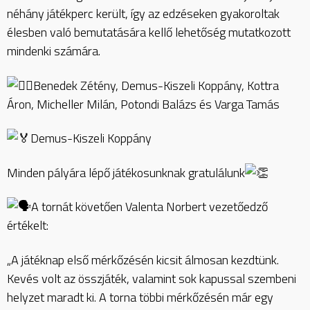
néhány játékperc került, így az edzéseken gyakoroltak
élesben való bemutatására kellő lehetőség mutatkozott
mindenki számára.
Benedek Zétény, Demus-Kiszeli Koppány, Kottra
Áron, Micheller Milán, Potondi Balázs és Varga Tamás
Demus-Kiszeli Koppány
Minden pályára lépő játékosunknak gratulálunk
A tornát követően Valenta Norbert vezetőedző
értékelt:
„A játéknap első mérkőzésén kicsit álmosan kezdtünk.
Kevés volt az összjáték, valamint sok kapussal szembeni
helyzet maradt ki. A torna többi mérkőzésén már egy