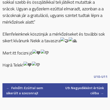
sokkal szebb és összjátékkal teli játékot mutattak a
srácok. Ugyan a győzelem ezúttal elmaradt, azonban a a
srácoknak jár a gratuláció, ugyanis szintet tudtak lépni a
mérkőzések alatt.”
Ellenfeleinknek köszönjük a mérkőzéseket és további sok
sikert kívánunk Nekik a tavaszra
Mert itt focizni jó
Hajrá Telek!
U10-U11
Post
←
Felnőtt: Ezúttal sem
U9: Negyedikként értünk
sikerült a szezonrajt
célba
→
navigation