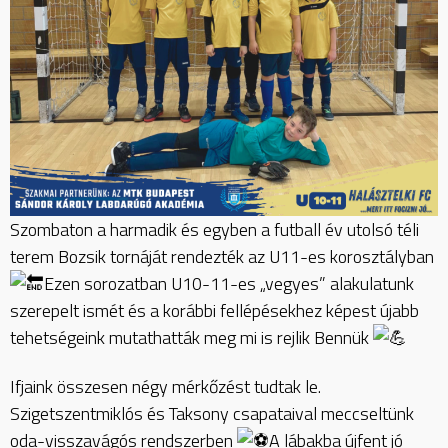
Szombaton a harmadik és egyben a futball év utolsó téli
terem Bozsik tornáját rendezték az U11-es korosztályban
Ezen sorozatban U10-11-es „vegyes” alakulatunk
szerepelt ismét és a korábbi fellépésekhez képest újabb
tehetségeink mutathatták meg mi is rejlik Bennük
Ifjaink összesen négy mérkőzést tudtak le.
Szigetszentmiklós és Taksony csapataival meccseltünk
oda-visszavágós rendszerben
A lábakba újfent jó