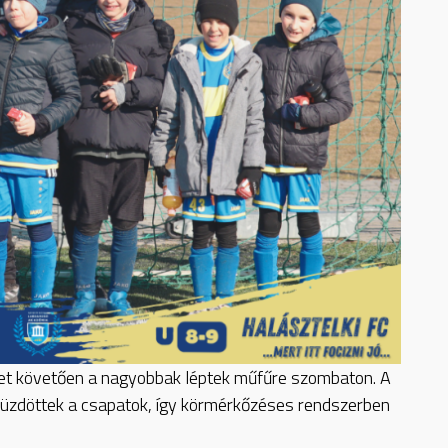
ket követően a nagyobbak léptek műfűre szombaton. A
küzdöttek a csapatok, így körmérkőzéses rendszerben