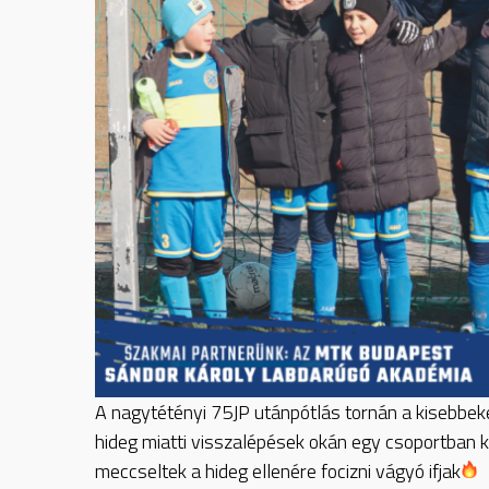
A
nagytétényi 75JP utánpótlás tornán a kisebbe
hideg miatti visszalépések okán egy csoportban 
meccseltek a hideg ellenére focizni vágyó ifjak