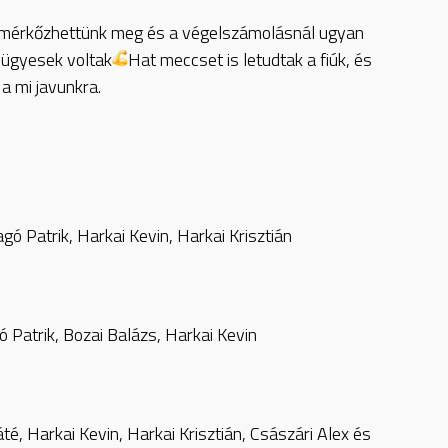
l mérkőzhettünk meg és a végelszámolásnál ugyan
 ügyesek voltak
Hat meccset is letudtak a fiúk, és
a mi javunkra.
agó Patrik, Harkai Kevin, Harkai Krisztián
ó Patrik, Bozai Balázs, Harkai Kevin
, Harkai Kevin, Harkai Krisztián, Császári Alex és