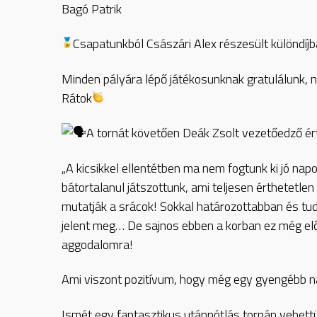
Bagó Patrik
Csapatunkból Császári Alex részesült különdíj
Minden pályára lépő játékosunknak gratulálunk,
Rátok
A tornát követően Deák Zsolt vezetőedző ért
„A kicsikkel ellentétben ma nem fogtunk ki jó na
bátortalanul játszottunk, ami teljesen érthetetl
mutatják a srácok! Sokkal határozottabban és t
jelent meg… De sajnos ebben a korban ez még előf
aggodalomra!
Ami viszont pozitívum, hogy még egy gyengébb na
Ismét egy fantasztikus utánpótlás tornán vehett