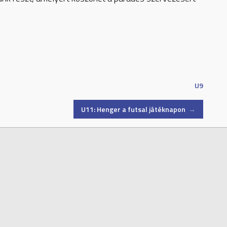
U9
U11: Henger a futsal játéknapon
→