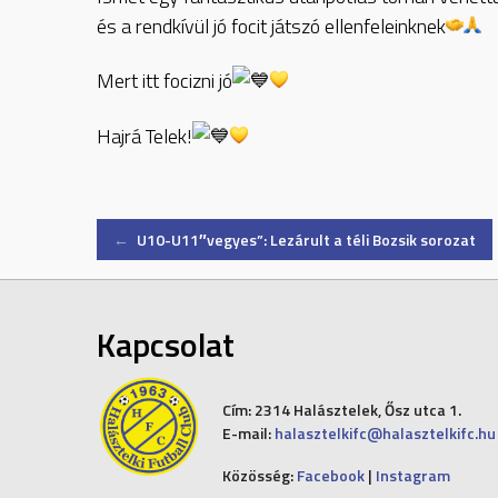
és a rendkívül jó focit játszó ellenfeleinknek
Mert itt focizni jó
Hajrá Telek!
Post
←
U10-U11″vegyes”: Lezárult a téli Bozsik sorozat
navigation
Kapcsolat
Cím:
2314 Halásztelek, Ősz utca 1.
E-mail:
halasztelkifc@halasztelkifc.hu
Közösség:
Facebook
|
Instagram