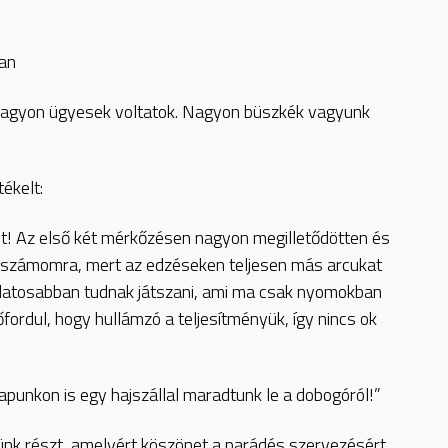
ban
 nagyon ügyesek voltatok. Nagyon büszkék vagyunk
ékelt:
pot! Az első két mérkőzésen nagyon megilletődötten és
en számomra, mert az edzéseken teljesen más arcukat
udatosabban tudnak játszani, ami ma csak nyomokban
ordul, hogy hullámzó a teljesítményük, így nincs ok
punkon is egy hajszállal maradtunk le a dobogóról!”
ünk részt, amelyért köszönet a parádés szervezésért