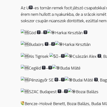
Az U
-es tornán remek focit játszó csapatokka
érem nem hullott a nyakunkba, de a srácok ismét
sokszor csupán nüanszok döntöttek, ezúttal nem 
Göd
–
Harkai Kirsztián
Budaörs
–
Harkai Kirsztián
Kis Tigrisek
–
Császári Alex
, B
Cegléd
–
Budai Máté
Pénzügyőr SE
–
Budai Máté
, Bag
SZAC Budapest
–
Bozai Balázs
Bencze-Holové Benett, Bozai Balázs, Budai Máté