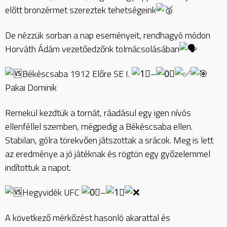
előtt
bronzérmet szereztek tehetségeink
De nézzük sorban a nap eseményeit, rendhagyó módon
Horváth Ádám vezetőedzőnk tolmácsolásában
Békéscsaba 1912 Előre SE I.
–
Pakai Dominik
Remekül kezdtük a tornát, ráadásul egy igen nívós
ellenféllel szemben, mégpedig a Békéscsaba ellen.
Stabilan, gólra törekvően játszottak a srácok. Meg is lett
az eredménye a jó játéknak és rögtön egy győzelemmel
indítottuk a napot.
Hegyvidék UFC
–
A következő mérkőzést hasonló akarattal és