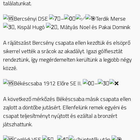
találatunkat.
Bercsényi DSE
–
Terdik Merse
, Kispál Hugó
, Mátyás Noel és Pakai Dominik
A rájátszást Bercsény csapata ellen kezdtük és elsöprő
sikerrel vették a srácok az akadályt. Igazi gólfiesztát
rendeztünk, így megérdemelten kerültünk a legjobb négy
közzé.
Békéscsaba 1912 Előre SE II.
–
A következő mérkőzés Békéscsaba másik csapata ellen
zajlott a döntőbe jutásért. Ellenfelünk remek egyéni és
csapat teljesítményt nyújtott és ezáltal a bronzért
játszhattunk.
Ceglédi VSE
–
büntetők után