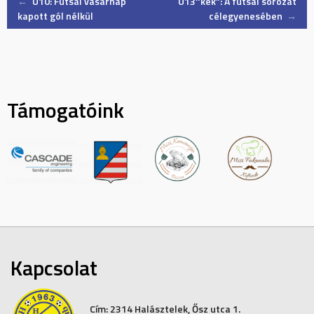
Post
←
U10: Futsal vasárnap
U13″kék”: A futsal sorozat
kapott gól nélkül
célegyenesében
→
navigation
Támogatóink
Kapcsolat
Cím:
2314 Halásztelek, Ősz utca 1.