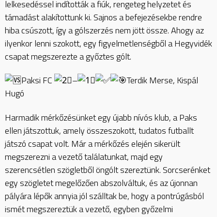
lelkesedéssel indították a fiúk, rengeteg helyzetet és
támadást alakítottunk ki. Sajnos a befejezésekbe rendre
hiba csúszott, így a gólszerzés nem jött össze. Ahogy az
ilyenkor lenni szokott, egy figyelmetlenségből a Hegyvidék
csapat megszerezte a győztes gólt.
Paksi FC
–
Terdik Merse, Kispál
Hugó
Harmadik mérkőzésünket egy újabb nívós klub, a Paks
ellen játszottuk, amely összeszokott, tudatos futballt
játszó csapat volt. Már a mérkőzés elején sikerült
megszerezni a vezető találatunkat, majd egy
szerencsétlen szögletből öngólt szereztünk. Sorcserénket
egy szögletet megelőzően abszolváltuk, és az újonnan
pályára lépők annyia jól szálltak be, hogy a pontrúgásból
ismét megszereztük a vezető, egyben győzelmi