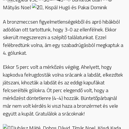
Mátyás Noel
, Kispál Hugó és Pakai Dominik
A bronzmeccsen figyelmetlenségekből és apró hibákból
adódóan ott tartottunk, hogy 3-0 az ellenfélnek. Ekkor
sikerült megszerezni a szépítő találatunkat. Ezzel
felébredtünk volna, ám egy szabadrúgásból megkaptuk a
4. gólunkat.
Ekkor 5 perc volt a mérkőzés végéig. Ahelyett, hogy
kapkodva felrugdosták volna srácaink a labdát, elkezdtek
játszani, kihozták a labdát és az eddigi kapufákat
felcserélték gólokra. Öt perc elegendő volt, hogy a
mérkőzést döntetlenre (4-4) hozzák. Büntetőpárbajnál
már nem volt kérdés ki viszi haza a bronzérmet és vele
együtt a kupát. Gratulálok a srácoknak!
Juhász Máté, Dobos Dávid, Tímár Noel, Kósdi Kada,