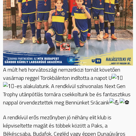
A múlt heti horvátoszági nemzetközi tornát követően
vasárnap reggel Törökbálinton indította a napot U
-es alakulatunk. A rendkívül színvonalas Next Gen
Trophy utánpótlás tornára csekkoltunk be és fantasztikus
nappal örvendeztettek meg Bennünket Srácaink
A rendkívül erős mezőnyben jó néhány elit klub is
képviseltette magát és többek között a Paks, a
Békéscsaba, Budafok, Cegléd vagy éppen Dunaújváros