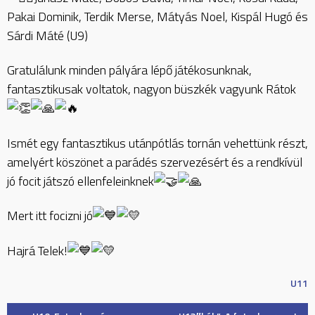
Pakai Dominik, Terdik Merse, Mátyás Noel, Kispál Hugó és
Sárdi Máté (U9)
Gratulálunk minden pályára lépő játékosunknak,
fantasztikusak voltatok, nagyon büszkék vagyunk Rátok
Ismét egy fantasztikus utánpótlás tornán vehettünk részt,
amelyért köszönet a parádés szervezésért és a rendkívül
jó focit játszó ellenfeleinknek
Mert itt focizni jó
Hajrá Telek!
U11