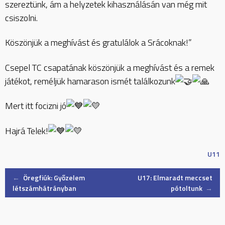
szereztünk, ám a helyzetek kihasználásán van még mit
csiszolni.
Köszönjük a meghívást és gratulálok a Srácoknak!”
Csepel TC csapatának köszönjük a meghívást és a remek
játékot, reméljük hamarason ismét találkozunk
Mert itt focizni jó
Hajrá Telek!
U11
Post
←
Öregfiúk: Győzelem
U17: Elmaradt meccset
létszámhátrányban
pótoltunk
→
navigation