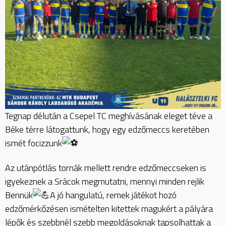
Tegnap délután a Csepel TC meghívásának eleget téve a
Béke térre látogattunk, hogy egy edzőmeccs keretében
ismét focizzunk
Az utánpótlás tornák mellett rendre edzőmeccseken is
igyekeznek a Srácok megmutatni, mennyi minden rejlik
Bennük
A jó hangulatú, remek játékot hozó
edzőmérkőzésen ismételten kitettek magukért a pályára
lépők és szebbnél szebb megoldásoknak tapsolhattak a