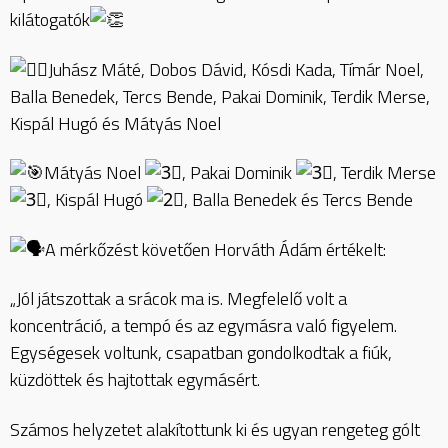
kilátogatók
Juhász Máté, Dobos Dávid, Kósdi Kada, Tímár Noel,
Balla Benedek, Tercs Bende, Pakai Dominik, Terdik Merse,
Kispál Hugó és Mátyás Noel
Mátyás Noel
, Pakai Dominik
, Terdik Merse
, Kispál Hugó
, Balla Benedek és Tercs Bende
A mérkőzést követően Horváth Ádám értékelt:
„Jól játszottak a srácok ma is. Megfelelő volt a
koncentráció, a tempó és az egymásra való figyelem.
Egységesek voltunk, csapatban gondolkodtak a fiúk,
küzdöttek és hajtottak egymásért.
Számos helyzetet alakítottunk ki és ugyan rengeteg gólt