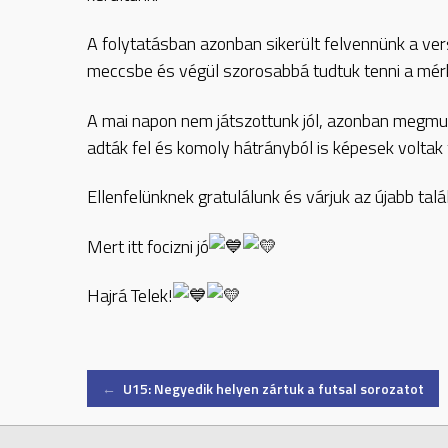
A folytatásban azonban sikerült felvennünk a ver
meccsbe és végül szorosabbá tudtuk tenni a mér
A mai napon nem játszottunk jól, azonban megmu
adták fel és komoly hátrányból is képesek voltak 
Ellenfelünknek gratulálunk és várjuk az újabb tal
Mert itt focizni jó
Hajrá Telek!
Post
←
U15: Negyedik helyen zártuk a futsal sorozatot