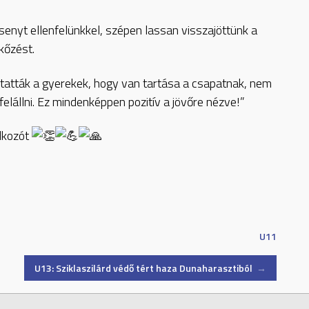
senyt ellenfelünkkel, szépen lassan visszajöttünk a
kőzést.
tatták a gyerekek, hogy van tartása a csapatnak, nem
felállni. Ez mindenképpen pozitív a jövőre nézve!”
álkozót
U11
U13: Sziklaszilárd védő tért haza Dunaharasztiból
→