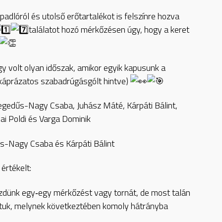
adlóról és utolső erőtartalékot is felszínre hozva
találatot hozó mérkőzésen úgy, hogy a keret
ogy volt olyan időszak, amikor egyik kapusunk a
 káprázatos szabadrúgásgólt hintve)
egedűs-Nagy Csaba, Juhász Máté, Kárpáti Bálint,
ai Poldi és Varga Dominik
s-Nagy Csaba és Kárpáti Bálint
értékelt:
dünk egy‐egy mérkőzést vagy tornát, de most talán
ltuk, melynek következtében komoly hátrányba