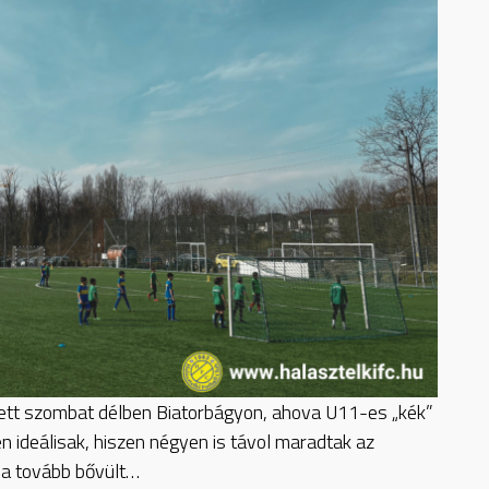
dett szombat délben Biatorbágyon, ahova U11-es „kék”
n ideálisak, hiszen négyen is távol maradtak az
ája tovább bővült…