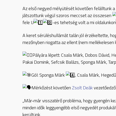
Az első negyed mélyütését követően felálltunk a p
játszottunk végül szoros meccset az összesen
fele U
-es tehetség volt a mi oldalunkon
A keret sérüléshullámát talán jól érzékeltette, h
mezőnyben riogatta az ellent (nem mellékelesen
Pályára lépett: Csala Márk, Dobos Dávid, H
Pakai Dominik, Sefcsik Balázs, Sponga Márk, Tarp
Gól: Sponga Márk
, Csala Márk, Hegedű
Mérkőzést követően
Zsolt Deák
vezetőedző 
„Már‐már visszatérő probléma, hogy gyengén kez
minden idők leggyengébb első negyedét produká
kerültünk.