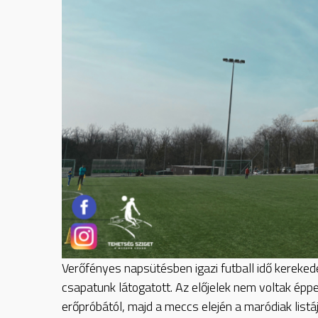
Verőfényes napsütésben igazi futball idő kereke
csapatunk látogatott. Az előjelek nem voltak éppe
erőpróbától, majd a meccs elején a maródiak list