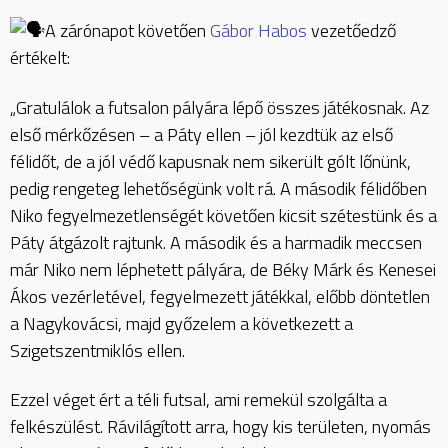
A zárónapot követően
Gábor Habos
vezetőedző
értékelt:
„Gratulálok a futsalon pályára lépő összes játékosnak. Az
első mérkőzésen – a Páty ellen – jól kezdtük az első
félidőt, de a jól védő kapusnak nem sikerült gólt lőnünk,
pedig rengeteg lehetőségünk volt rá. A második félidőben
Niko fegyelmezetlenségét követően kicsit szétestünk és a
Páty átgázolt rajtunk. A második és a harmadik meccsen
már Niko nem léphetett pályára, de Béky Márk és Kenesei
Ákos vezérletével, fegyelmezett játékkal, előbb döntetlen
a Nagykovácsi, majd győzelem a következett a
Szigetszentmiklós ellen.
Ezzel véget ért a téli futsal, ami remekül szolgálta a
felkészülést. Rávilágított arra, hogy kis területen, nyomás