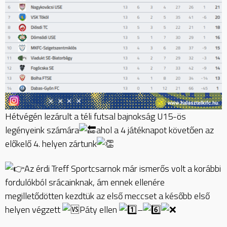
Hétvégén lezárult a téli futsal bajnokság U15-ös
legényeink számára
ahol a 4 játéknapot követően az
előkelő 4. helyen zártunk
Az érdi Treff Sportcsarnok már ismerős volt a korábbi
fordulókból srácainknak, ám ennek ellenére
megilletődötten kezdtük az első meccset a később első
helyen végzett
Páty ellen
–