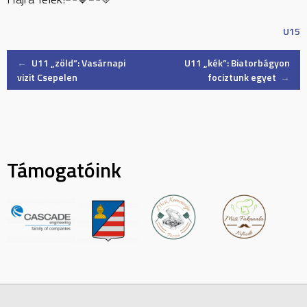
U15
Post
←
U11 „zöld”: Vasárnapi
U11 „kék”: Biatorbágyon
vizit Csepelen
fociztunk egyet
→
navigation
Támogatóink