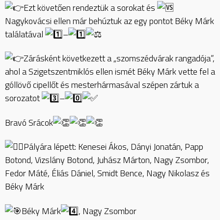
Ezt követően rendeztük a sorokat és
Nagykovácsi ellen már behúztuk az egy pontot Béky Márk
találatával
–
Zárásként következett a „szomszédvárak rangadója”,
ahol a Szigetszentmiklós ellen ismét Béky Márk vette fel a
góllövő cipellőt és mesterhármasával szépen zártuk a
sorozatot
–
Bravó Srácok
Pályára lépett: Kenesei Ákos, Dányi Jonatán, Papp
Botond, Vizslány Botond, Juhász Márton, Nagy Zsombor,
Fedor Máté, Éliás Dániel, Smidt Bence, Nagy Nikolasz és
Béky Márk
Béky Márk
, Nagy Zsombor