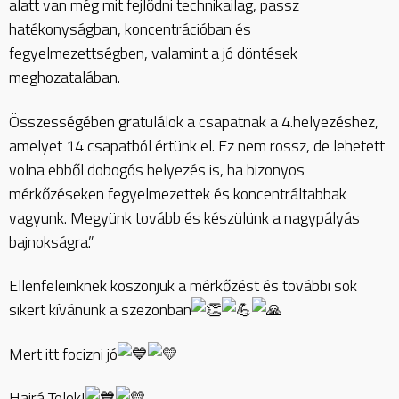
alatt van még mit fejlődni technikailag, passz
hatékonyságban, koncentrációban és
fegyelmezettségben, valamint a jó döntések
meghozatalában.
Összességében gratulálok a csapatnak a 4.helyezéshez,
amelyet 14 csapatból értünk el. Ez nem rossz, de lehetett
volna ebből dobogós helyezés is, ha bizonyos
mérkőzéseken fegyelmezettek és koncentráltabbak
vagyunk. Megyünk tovább és készülünk a nagypályás
bajnokságra.”
Ellenfeleinknek köszönjük a mérkőzést és további sok
sikert kívánunk a szezonban
Mert itt focizni jó
Hajrá Telek!