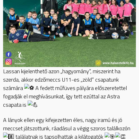
Lassan kijelenthető azon „hagyomány”, miszerint ha
szerda, akkor edzőmeccs U11-es „zöld” csapatunk
számára
A fedett műfüves pályára előszeretettel
fogadják el meghívásunkat, így tett ezúttal az Astra
csapata is
A lányok ellen egy kifejezetten éles, nagy iramú és jó
meccset játszottunk, ráadásul a végig szoros találkozón
találatnak is tapsolhattak a kilátogatók