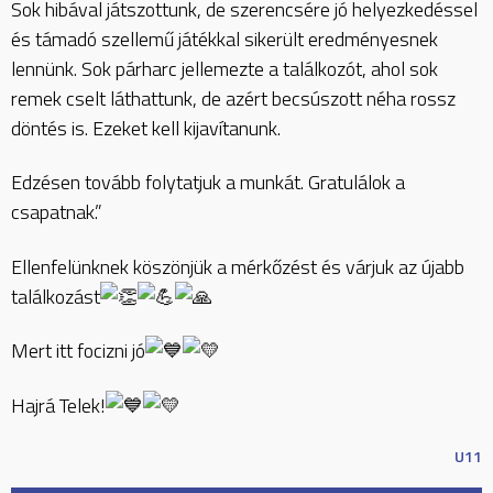
Sok hibával játszottunk, de szerencsére jó helyezkedéssel
és támadó szellemű játékkal sikerült eredményesnek
lennünk. Sok párharc jellemezte a találkozót, ahol sok
remek cselt láthattunk, de azért becsúszott néha rossz
döntés is. Ezeket kell kijavítanunk.
Edzésen tovább folytatjuk a munkát. Gratulálok a
csapatnak.”
Ellenfelünknek köszönjük a mérkőzést és várjuk az újabb
találkozást
Mert itt focizni jó
Hajrá Telek!
U11