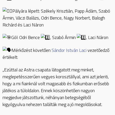
Pályára lépett: Székely Krisztián, Papp Ádám, Szabó
Ármin, Váczi Balázs, Odri Bence, Nagy Norbert, Balogh
Richárd és Laci Náron
Gól: Odri Bence
, Szabó Ármin
, Laci Náron
Mérkőzést követően
Sándor István Laci
vezetőedző
értékelt:
„Ezúttal az Astra csapata látogatott meg minket,
meglepetésszerűen vegyes korosztállyal, ami azt jelenti,
hogy a mi fiainknál volt magasabb és fizikumban erősebb
játékos a túloldalon. Ennek köszönhetően nagyon
megijedve játszottunk, néhányan betegségéből
kigyógyulva nehezen találták meg a jó megoldásokat.