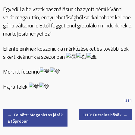
Egyedül a helyzetkihasználásunk hagyott némi kívánni
valót maga után, ennyi lehetőségből sokkal többet kellene
gólra váltanunk. Ettől függetlenül gratulálok mindenkinek a
mai teljesítményéhez.”
Ellenfeleinknek köszönjük a mérkőzéseket és további sok
sikert kívánunk a szezonban
Mert itt focizni jó
Hajrá Telek!
U11
Post
←
Felnőtt: Magabiztos játék
U13: Futsalos hősök
→
a főpróbán
navigation