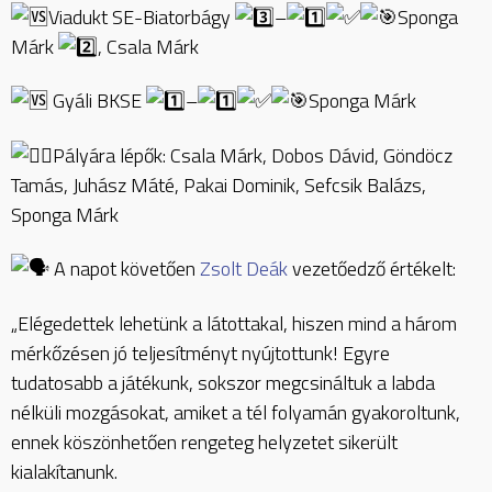
Viadukt SE-Biatorbágy
–
Sponga
Márk
, Csala Márk
Gyáli BKSE
–
Sponga Márk
Pályára lépők: Csala Márk, Dobos Dávid, Göndöcz
Tamás, Juhász Máté, Pakai Dominik, Sefcsik Balázs,
Sponga Márk
A napot követően
Zsolt Deák
vezetőedző értékelt:
„Elégedettek lehetünk a látottakal, hiszen mind a három
mérkőzésen jó teljesítményt nyújtottunk! Egyre
tudatosabb a játékunk, sokszor megcsináltuk a labda
nélküli mozgásokat, amiket a tél folyamán gyakoroltunk,
ennek köszönhetően rengeteg helyzetet sikerült
kialakítanunk.