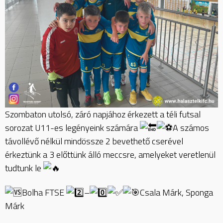
Szombaton utolsó, záró napjához érkezett a téli futsal
sorozat U11-es legényeink számára
A számos
távollévő nélkül mindössze 2 bevethető cserével
érkeztünk a 3 előttünk álló meccsre, amelyeket veretlenül
tudtunk le
Bolha FTSE
–
Csala Márk, Sponga
Márk