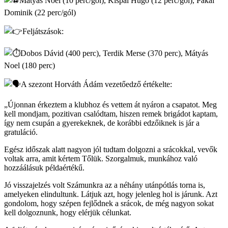
Mátyás Noel (10 perc/gól), Kispál Hugó (12 perc/gól), Pakai
Dominik (22 perc/gól)
Feljátszások:
Dobos Dávid (400 perc), Terdik Merse (370 perc), Mátyás
Noel (180 perc)
A szezont Horváth Ádám vezetőedző értékelte:
„Újonnan érkeztem a klubhoz és vettem át nyáron a csapatot. Meg
kell mondjam, pozitivan csalódtam, hiszen remek brigádot kaptam,
így nem csupán a gyerekeknek, de korábbi edzőiknek is jár a
gratuláció.
Egész időszak alatt nagyon jól tudtam dolgozni a srácokkal, vevők
voltak arra, amit kértem Tőlük. Szorgalmuk, munkához való
hozzáálásuk példaértékű.
Jó visszajelzés volt Számunkra az a néhány utánpótlás torna is,
amelyeken elindultunk. Látjuk azt, hogy jelenleg hol is járunk. Azt
gondolom, hogy szépen fejlődnek a srácok, de még nagyon sokat
kell dolgoznunk, hogy elérjük célunkat.