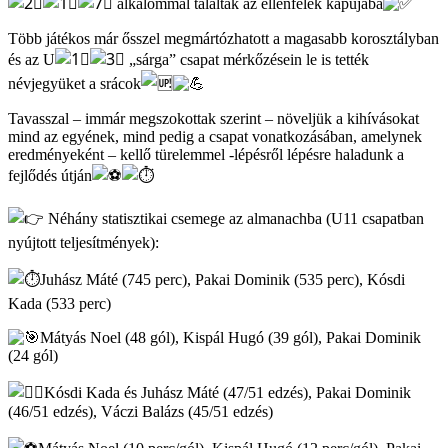
alkalommal találtak az ellenfelek kapujába
Több játékos már ősszel megmártózhatott a magasabb korosztályban
és az U
„sárga” csapat mérkőzésein le is tették
névjegyüket a srácok
Tavasszal – immár megszokottak szerint – növeljük a kihívásokat
mind az egyének, mind pedig a csapat vonatkozásában, amelynek
eredményeként – kellő türelemmel -lépésről lépésre haladunk a
fejlődés útján
Néhány statisztikai csemege az almanachba (U11 csapatban
nyújtott teljesítmények):
Juhász Máté (745 perc), Pakai Dominik (535 perc), Kósdi
Kada (533 perc)
Mátyás Noel (48 gól), Kispál Hugó (39 gól), Pakai Dominik
(24 gól)
Kósdi Kada és Juhász Máté (47/51 edzés), Pakai Dominik
(46/51 edzés), Váczi Balázs (45/51 edzés)