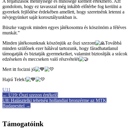
A feljátszások mennyisége és minősége kiemelt értékmérő. Azt
gondolom, hogy ez tavasszal még inkább előtérbe fog kerülni a
gyerekek fejlődése érdekében amellett, hogy szeretnénk letenni a
névjegyünket saját korosztályunkban is.
Büszke vagyok minden egyes játékosomra és köszönöm a féléves
munkát.”
Minden játékosunknak köszönjük az őszi szezont
Továbbá
minden szülőnek ezer hálával tartozunk, hogy fáradhatatlanul
támogatják és biztatják gyermekeiket, valamint biztosítják a srácok
edzéseken és meccseken való részvételét
Mert itt focizni jó
Hajrá Telek!
U11
Post
←
U19: Őszi szezon értékelő
U8: Halásztelki tehetség hollandiai bronzérme az MTK
navigation
Budapesttel
→
Támogatóink