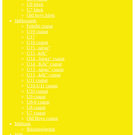
U8 hírek
U7 hírek
Old boys hírek
Játékosaink
Felnőtt csapat
U19 csapat
U17
U16 csapat
U15 „sárga”
U15 „kék”
U14 ,,Sárga” csapat
U14 ,,Kék” csapat
U13 ,,sárga” csapat
U13 ,,kék” csapat
U11 csapat
U10-U11 csapat
U10 csapat
U9 csapat
U8-9 csapat
U8 csapat
U7 csapat
Old Boys csapat
Múltunk
Büszkeségeink
Stáb