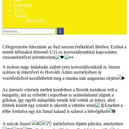
Kapcsolat
TAO
Archív
2021/2022
Keresés:
Célegyenesbe érkeztünk az őszi szezon értékelését illetően. Ezúttal a
remek időszakot dörrentő U11-es korosztályunkkal kapcsolatos
visszatekintővel jelentkezünk
A nyáron nagy átalakulás zajlott ezen korosztályunknál is, hiszen
számos új érkezővel és Horváth Ádám személyében új
vezetőedzővel kezdődhetett meg a munka már augusztus elején
Az
intenzív edzések mellett kezdetben a Bozsik tornákon volt a
hangsúly, ám az erősebb csoportban is számolatlanul rúgtuk a
gólokat, így egyéb utánpótlás tornák felé vettük az irányt, ahol
többek között egy ezüstöt is sikerült a vitrinbe tenni
Emellett a
télbe fordulva egy kis futsal kaland is színezi a hétvégéket
A srácok ősszel
mérkőzésen léptek pályára, amelyeken