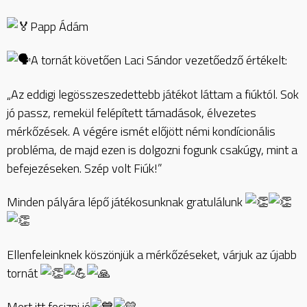
Papp Ádám
A tornát követően Laci Sándor vezetőedző értékelt:
„Az eddigi legösszeszedettebb játékot láttam a fiúktól. Sok
jó passz, remekül felépített támadások, élvezetes
mérkőzések. A végére ismét előjött némi kondícionális
probléma, de majd ezen is dolgozni fogunk csakúgy, mint a
befejezéseken. Szép volt Fiúk!”
Minden pályára lépő játékosunknak gratulálunk
Ellenfeleinknek köszönjük a mérkőzéseket, várjuk az újabb
tornát
Mert itt focizni jó