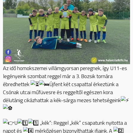
Az idő homokszemei villámgyorsan peregnek, így U11-es
legényeink szombat reggel már a 3. Bozsik tornára
ébredhettek
Újfent két csapattal érkeztünk a
Csónak utcai műfüvesre és reggeltől egészen kora
délutánig cikázhattak a kék-sárga mezes tehetségeink
U
„kék”: Reggel „kék” csapatunk nyitotta a
napot és
mérkőzésen bizonyíthattak ifjaink. A