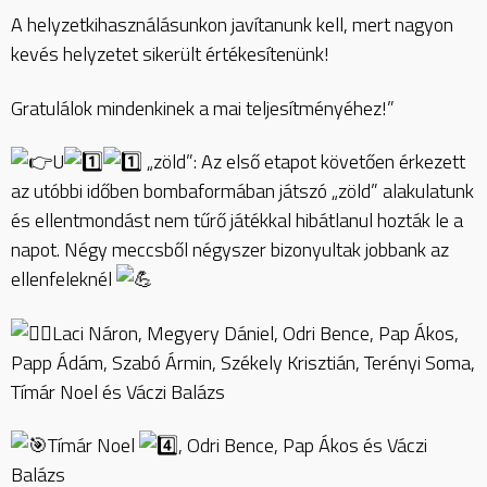
A helyzetkihasználásunkon javítanunk kell, mert nagyon
kevés helyzetet sikerült értékesítenünk!
Gratulálok mindenkinek a mai teljesítményéhez!”
U
„zöld”: Az első etapot követően érkezett
az utóbbi időben bombaformában játszó „zöld” alakulatunk
és ellentmondást nem tűrő játékkal hibátlanul hozták le a
napot. Négy meccsből négyszer bizonyultak jobbank az
ellenfeleknél
Laci Náron, Megyery Dániel, Odri Bence, Pap Ákos,
Papp Ádám, Szabó Ármin, Székely Krisztián, Terényi Soma,
Tímár Noel és Váczi Balázs
Tímár Noel
, Odri Bence, Pap Ákos és Váczi
Balázs