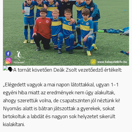
A tornát követően Deák Zsolt vezetőedző értékelt:
„Elégedett vagyok a mai napon látottakkal, ugyan 1-1
egyéni hiba miatt az eredmények nem úgy alakultak,
ahogy szerettük volna, de csapatszinten jól néztünk ki!
Nyomás alatt is bátran játszottak a gyerekek, sokat
birtokoltuk a labdát és nagyon sok helyzetet sikerült
kialakítani.