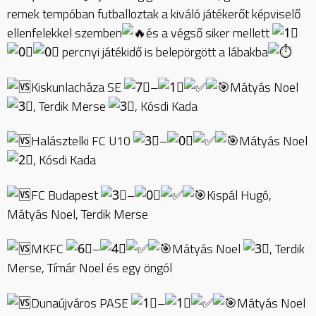
remek tempóban futballoztak a kiváló játékerőt képviselő
ellenfelekkel szemben
és a végső siker mellett
percnyi játékidő is belepörgött a lábakba
Kiskunlacháza SE
–
Mátyás Noel
, Terdik Merse
, Kósdi Kada
Halásztelki FC U10
–
Mátyás Noel
, Kósdi Kada
FC Budapest
–
Kispál Hugó,
Mátyás Noel, Terdik Merse
MKFC
–
Mátyás Noel
, Terdik
Merse, Tímár Noel és egy öngól
Dunaújváros PASE
–
Mátyás Noel