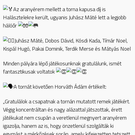
Az aranyérem mellett a torna kapusa díj is
Halásztelekre került, ugyanis Juhász Máté lett a legjobb
hálóőr
Juhász Máté, Dobos Dávid, Kósdi Kada, Tímár Noel,
Kispál Hugó, Pakai Dominik, Terdik Merse és Mátyás Noel
Minden pályára lépő játékosunknak gratulálunk, ismét
fantasztikusak voltatok
A tornát követően Horváth Ádám értékelt:
„Gratulálok a csapatnak a tornán mutatott remek játékért.
Végig koncentráltan és nagy alázattal játszottak, érett
játékukat nem csupán a veretlenül megnyert aranyérem
igazolja, hanem az is, hogy önzetlenül szolgálták ki
egymást a mérkőzések során, amely kifejezetten tetszett.