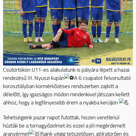
Csütörtökön U11-es alakulatunk is pályára lépett a hazai
rendezésű III. Nyuszi kupán
A 6 csapatot felvonultató
korosztályban körmérkőzéses rendszerben zajlott a
délelőtt, így igazságos módon mindenkivel játszani kellett
ahhoz, hogy a legfényesebb érem a nyakba kerüljön
Tehetségeink pazar napot futottak, hiszen veretlenül
húzták be a tornagyőzelmet és ezzel a jól megérdemelt
aranyérmet
Ifjaink végig tetszetősen, gólratörően és