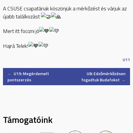
A CSUSE csapatának köszönjük a mérkőzést és várjuk az
újabb találkozást
Mert itt focizni jó
Hajrá Telek!
U11
Post
←
U19: Megérdemelt
U8: Edzőmérkőzésen
pontszerzés
fogadtuk Budafokot
→
navigation
Támogatóink