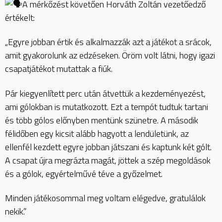
A mérkőzést követően Horváth Zoltán vezetőedző
értékelt:
„Egyre jobban értik és alkalmazzák azt a játékot a srácok,
amit gyakorolunk az edzéseken. Öröm volt látni, hogy igazi
csapatjátékot mutattak a fiúk.
Pár kiegyenlített perc után átvettük a kezdeményezést,
ami gólokban is mutatkozott. Ezt a tempót tudtuk tartani
és több gólos előnyben mentünk szünetre. A második
félidőben egy kicsit alább hagyott a lendületünk, az
ellenfél kezdett egyre jobban játszani és kaptunk két gólt.
A csapat újra megrázta magát, jöttek a szép megoldások
és a gólok, egyértelművé téve a győzelmet.
Minden játékosommal meg voltam elégedve, gratulálok
nekik.”