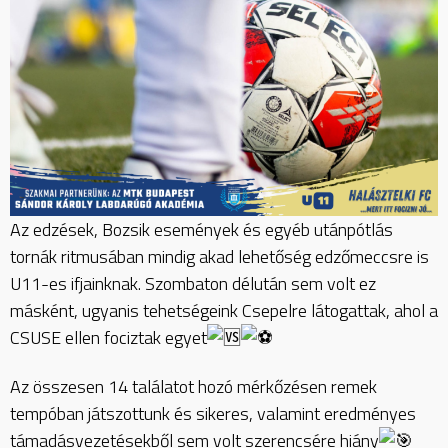
Az
edzések, Bozsik események és egyéb utánpótlás
tornák ritmusában mindig akad lehetőség edzőmeccsre is
U11-es ifjainknak. Szombaton délután sem volt ez
másként, ugyanis tehetségeink Csepelre látogattak, ahol a
CSUSE ellen fociztak egyet
Az összesen 14 találatot hozó mérkőzésen remek
tempóban játszottunk és sikeres, valamint eredményes
támadásvezetésekből sem volt szerencsére hiány