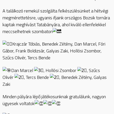
A találkozó remekül szolgálta felkészülésünket a hétvégi
megmérettetésre, ugyanis ifjaink országos Bozsik tornára
kaptak meghívást Tatabányára, ahol kiváló ellenfelekkel
meccselhetnek szombaton
Krajczár Tóbiás, Benedek Zétény, Dan Marcel, Fóri
Gábor, Frank Boldizsár, Galyas Zaki, Hollósi Zsombor,
Szűcs Olivér, Tercs Bende
Dan Marcel
, Hollósi Zsombor
, Szűcs
Olivér
, Tercs Bende
, Benedek Zétény, Galyas
Zaki
Minden pályára lépő játékosunknak gratulálunk, nagyon
ügyesek voltatok