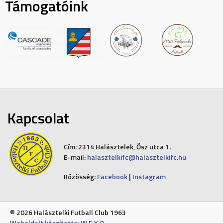
Támogatóink
Kapcsolat
Cím:
2314 Halásztelek, Ősz utca 1.
E-mail:
halasztelkifc@halasztelkifc.hu
Közösség:
Facebook
|
Instagram
© 2026 Halásztelki Futball Club 1963
Weboldalt készítette: W E X O