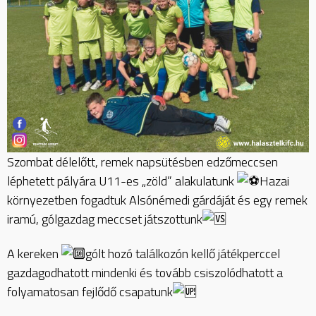
Szombat délelőtt, remek napsütésben edzőmeccsen
léphetett pályára U11-es „zöld” alakulatunk
Hazai
környezetben fogadtuk Alsónémedi gárdáját és egy remek
iramú, gólgazdag meccset játszottunk
A kereken
gólt hozó találkozón kellő játékperccel
gazdagodhatott mindenki és tovább csiszolódhatott a
folyamatosan fejlődő csapatunk