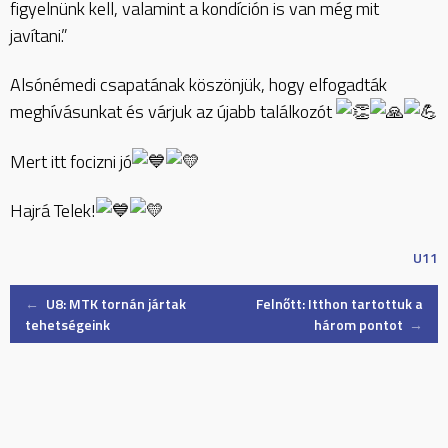
figyelnünk kell, valamint a kondíción is van még mit
javítani.”
Alsónémedi csapatának köszönjük, hogy elfogadták
meghívásunkat és várjuk az újabb találkozót
Mert itt focizni jó
Hajrá Telek!
U11
Post
←
U8: MTK tornán jártak
Felnőtt: Itthon tartottuk a
tehetségeink
három pontot
→
navigation