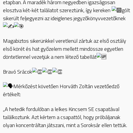
etapban. A maradék három negyedben igazságosan
elosztva két-két találatot szereztünk, így kereken
gólt
sikerült feljegyezni az ideiglenes jegyzőkönyvvezetőknek
Magabiztos sikerünkkel veretlenül zártuk az első osztály
első körét és hat győzelem mellett mindössze egyetlen
döntetlennel vezetjük a nem létező tabellát
Bravó Srácok
Mérkőzést követően Horváth Zoltán vezetőedző
értékelt:
„A hetedik fordulóban a lelkes Kincsem SE csapatával
találkoztunk. Azt kértem a csapattól, hogy próbáljanak
olyan koncentráltan játszani, mint a Soroksár ellen tettük.