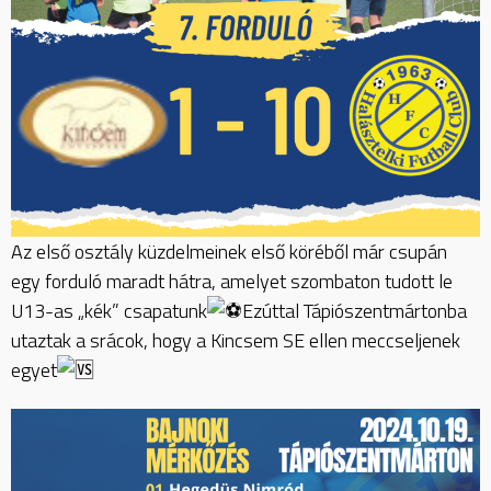
Az első osztály küzdelmeinek első köréből már csupán
egy forduló maradt hátra, amelyet szombaton tudott le
U13-as „kék” csapatunk
Ezúttal Tápiószentmártonba
utaztak a srácok, hogy a Kincsem SE ellen meccseljenek
egyet