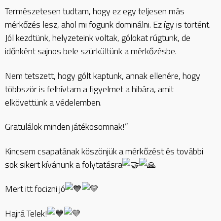
Természetesen tudtam, hogy ez egy teljesen más
mérkőzés lesz, ahol mi fogunk dominálni. Ez így is történt.
Jól kezdtünk, helyzeteink voltak, gólokat rúgtunk, de
időnként sajnos bele szürkültünk a mérkőzésbe.
Nem tetszett, hogy gólt kaptunk, annak ellenére, hogy
többször is felhívtam a figyelmet a hibára, amit
elkövettünk a védelemben.
Gratulálok minden játékosomnak!”
Kincsem csapatának köszönjük a mérkőzést és további
sok sikert kívánunk a folytatásra
Mert itt focizni jó
Hajrá Telek!