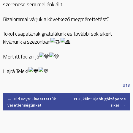
szerencse sem mellénk állt.
Bizalommal várjuk a következő megmérettetést.”
Tököl csapatának gratulálunk és további sok sikert
kívánunk a szezonban
Mert itt focizni jó
Hajrá Telek!
U13
Post
←
Old Boys: Elvesztettük
U13 „kék”: Újabb gólzáporos
veretlenségünket
siker
→
navigation