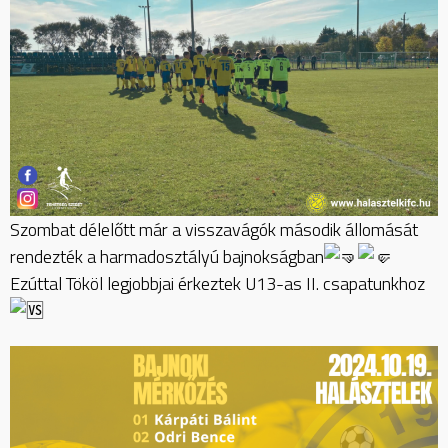
Szombat délelőtt már a visszavágók második állomását
rendezték a harmadosztályú bajnokságban
Ezúttal Tököl legjobbjai érkeztek U13-as II. csapatunkhoz