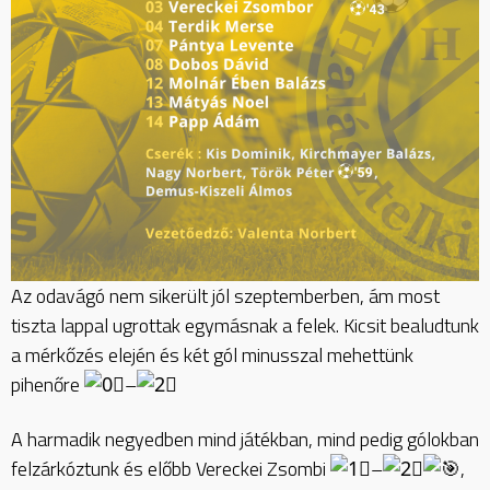
Az odavágó nem sikerült jól szeptemberben, ám most
tiszta lappal ugrottak egymásnak a felek. Kicsit bealudtunk
a mérkőzés elején és két gól minusszal mehettünk
pihenőre
–
A
harmadik negyedben mind játékban, mind pedig gólokban
felzárkóztunk és előbb Vereckei Zsombi
–
,