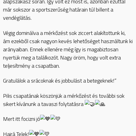
alapszakasz során. Így volt ez most is, azonban ezúttal
már sokszor a sportszerűség határain túl billent a
vendéglátás.
Végig dominálva a mérkőzést sok ziccert alakítottunk ki,
ám ezekből csak nagyon kevés lehetőséget használtunk ki
arányaiban. Ennek ellenére még így is magabiztosan
nyertük meg a találkozót. Nagy öröm, hogy volt extra
teljesítmény a csapatban.
Gratulálok a srácoknak és jobbulást a betegeknek!”
Pilis csapatának köszönjük a mérkőzést és további sok
sikert kívánunk a tavaszi folytatásra
Mert itt focizni jó
Hajrá Telek!