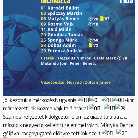
Jól kezdtük a mérkőzést, ugyanis
.
-kor
már vezettünk Kozma Vajk találatával
–
Számos helyzetet kidolgoztunk, ám az újabb találatra a
második negyedig kellett türelemmel várni. Mátyás Bence
góljával megnyugtató előnyre tettünk szert
–