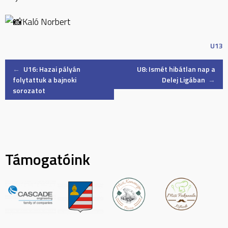
Kaló Norbert
U13
Post
←
U16: Hazai pályán
U8: Ismét hibátlan nap a
folytattuk a bajnoki
Delej Ligában
→
sorozatot
navigation
Támogatóink