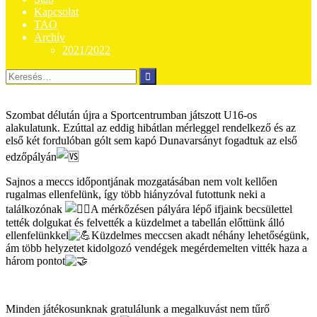
Kapcsolat
TAO
Archív
2021/2022
Keresés:
Szombat délután újra a Sportcentrumban játszott U16-os
alakulatunk. Ezúttal az eddig hibátlan mérleggel rendelkező és az
első két fordulóban gólt sem kapó Dunavarsányt fogadtuk az első
edzőpályán
Sajnos a meccs időpontjának mozgatásában nem volt kellően
rugalmas ellenfelünk, így több hiányzóval futottunk neki a
találkozónak
A mérkőzésen pályára lépő ifjaink becsülettel
tették dolgukat és felvették a küzdelmet a tabellán előttünk álló
ellenfelünkkel
Küzdelmes meccsen akadt néhány lehetőségünk,
ám több helyzetet kidolgozó vendégek megérdemelten vitték haza a
három pontot
Minden játékosunknak gratulálunk a megalkuvást nem tűrő