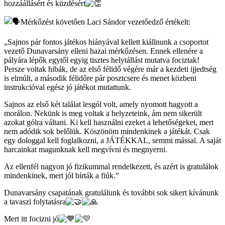
hozzáállásért és küzdésért
Mérkőzést követően Laci Sándor vezetőedző értékelt:
„Sajnos pár fontos játékos hiányával kellett kiállnunk a csoportot
vezető Dunavarsány elleni hazai mérkőzésen. Ennek ellenére a
pályára lépők egytől egyig tisztes helytállást mutatva fociztak!
Persze voltak hibák, de az első félidő végére már a kezdeti ijjedtség
is elmúlt, a második félidőre pár posztcsere és menet közbeni
instrukcióval egész jó játékot mutattunk.
Sajnos az első két találat lesgól volt, amely nyomott hagyott a
morálon. Nekünk is meg voltak a helyzeteink, ám nem sikerült
azokat gólra váltani. Ki kell használni ezeket a lehetőségeket, mert
nem adódik sok belőlük. Köszönöm mindenkinek a játékát. Csak
egy dologgal kell foglalkozni, a JÁTÉKKAL, semmi mással. A saját
harcainkat magunknak kell megvívni és megnyerni.
Az ellenfél nagyon jó fizikummal rendelkezett, és azért is gratulálok
mindenkinek, mert jól bírták a fiúk.”
Dunavarsány csapatának gratulálunk és további sok sikert kívánunk
a tavaszi folytatásra
Mert itt focizni jó