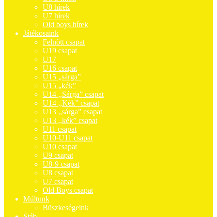
U8 hírek
U7 hírek
Old boys hírek
Játékosaink
Felnőtt csapat
U19 csapat
U17
U16 csapat
U15 „sárga”
U15 „kék”
U14 ,,Sárga” csapat
U14 ,,Kék” csapat
U13 ,,sárga” csapat
U13 ,,kék” csapat
U11 csapat
U10-U11 csapat
U10 csapat
U9 csapat
U8-9 csapat
U8 csapat
U7 csapat
Old Boys csapat
Múltunk
Büszkeségeink
Stáb