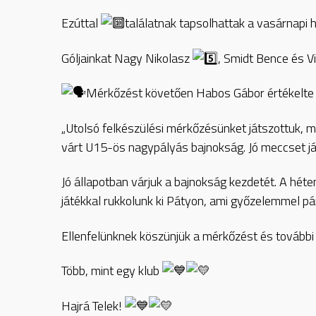
Ezúttal
találatnak tapsolhattak a vasárnapi
Góljainkat Nagy Nikolasz
, Smidt Bence és V
Mérkőzést követően Habos Gábor értékelte a
„Utolsó felkészülési mérkőzésünket játszottuk, 
várt U15-ös nagypályás bajnokság. Jó meccset ját
Jó állapotban várjuk a bajnokság kezdetét. A héte
játékkal rukkolunk ki Pátyon, ami győzelemmel pár
Ellenfelünknek köszünjük a mérkőzést és további
Több, mint egy klub
Hajrá Telek!