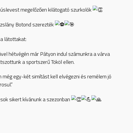
 húslevest megelőzően kilátogató szurkolók
izslány Botond szerezték
 látottakat:
mivel hétvégén már Pátyon indul számunkra a várva
szottunk a sportszerű Tököl ellen.
n még egy-két simítást kell elvégezni és remélem jó
osul.”
 sok sikert kívánunk a szezonban