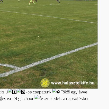
 is U
-ös csapatunk
Tököl egy évvel
és ismét gólzápor
kerekedett a napsütésben