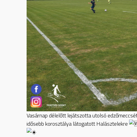
Vasárnap délelőtt lejátszotta utolsó edzőmeccsét
idősebb korosztálya látogatott Halásztelekre