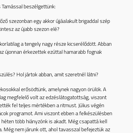
s Tamással beszélgettünk:
őző szezonban egy akkor újjáalakult brigaddal szép
intesz az újabb szezon elé?
akorlatilag a tengely nagy része kicserélődött. Abban
z újonnan érkezettek ezúttal hamarabb fognak
zülés? Hol jártok abban, amit szeretnél látni?
tékosokkal erősödtünk, amelynek nagyon örülök. A
ylag megfelelő volt az edzéslátogatottság, viszont
ték fel teljes mértékben a ritmust. Július végén
rácok programot. Ami viszont ebben a felkészülésben
i héten több hiányzónk is akadt. Még csapattá kell
. Még nem járunk ott, ahol tavasszal befejeztük az