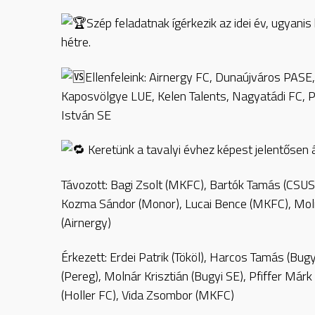
Szép feladatnak ígérkezik az idei év, ugyani
hétre.
Ellenfeleink: Airnergy FC, Dunaújváros PASE
Kaposvölgye LUE, Kelen Talents, Nagyatádi FC, 
István SE
Keretünk a tavalyi évhez képest jelentősen á
Távozott: Bagi Zsolt (MKFC), Bartók Tamás (CSUSE
Kozma Sándor (Monor), Lucai Bence (MKFC), Mol
(Airnergy)
Érkezett: Erdei Patrik (Tököl), Harcos Tamás (Bu
(Pereg), Molnár Krisztián (Bugyi SE), Pfiffer Má
(Holler FC), Vida Zsombor (MKFC)