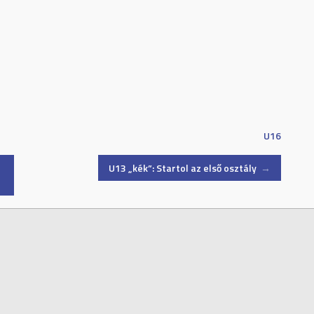
U16
U13 „kék”: Startol az első osztály
→