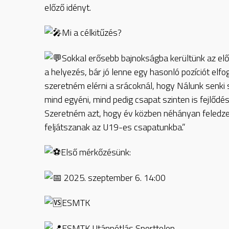
előző idényt.
Mi a célkitűzés?
Sokkal erősebb bajnokságba kerültünk az elő
a helyezés, bár jó lenne egy hasonló pozíciót elfo
szeretném elérni a srácoknál, hogy Nálunk senki 
mind egyéni, mind pedig csapat szinten is fejlődés
Szeretném azt, hogy év közben néhányan feledzen
feljátszanak az U19-es csapatunkba.”
Első mérkőzésünk:
2025. szeptember 6. 14:00
ESMTK
ESMTK Utánpótlás Sporttelep