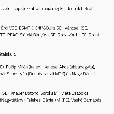
s kiváló csapatokkal kell majd megküzdenünk hétről
, Érdi VSE, ESMTK, Griff&Bulls SE, Iváncsa KSE,
PTE-PEAC, Siófoki Bányász SE, Szekszárdi UFC, Szent
talakult.
), Fülöp Milán (Kelen), Kenesei Ákos (abbahagyta),
nár Sebestyén (Dunaharaszti MTK) és Nagy Dániel
gyi SE), Knauer Botond (Soroksár), Máté Szabolcs
rk (Nagytétény), Telekesi Dániel (MKFC), Vaskó Barnabás