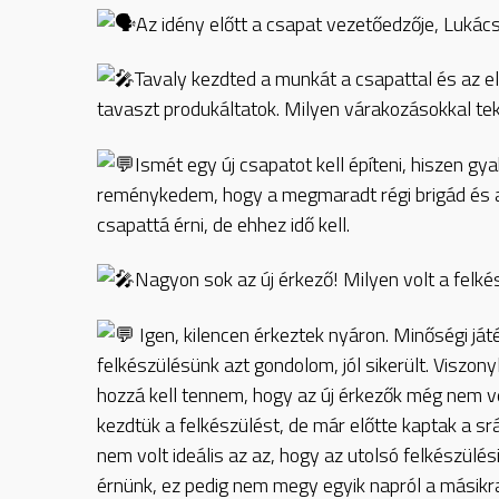
Az idény előtt a csapat vezetőedzője, Lukác
Tavaly kezdted a munkát a csapattal és az el
tavaszt produkáltatok. Milyen várakozásokkal tek
Ismét egy új csapatot kell építeni, hiszen gy
reménykedem, hogy a megmaradt régi brigád és a
csapattá érni, de ehhez idő kell.
Nagyon sok az új érkező! Milyen volt a felkés
Igen, kilencen érkeztek nyáron. Minőségi já
felkészülésünk azt gondolom, jól sikerült. Viszon
hozzá kell tennem, hogy az új érkezők még nem vet
kezdtük a felkészülést, de már előtte kaptak a s
nem volt ideális az az, hogy az utolsó felkészülés
érnünk, ez pedig nem megy egyik napról a másikra