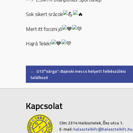
Sok sikert srácok
Mert itt focizni jó
Hajrá Telek!
Post
←
U13″sárga”: Bajnoki meccs helyett felkészülési
találkozó
navigation
Kapcsolat
Cím:
2314 Halásztelek, Ősz utca 1.
E-mail:
halasztelkifc@halasztelkifc.hu