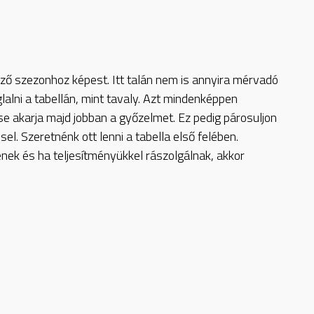
ző szezonhoz képest. Itt talán nem is annyira mérvadó
glalni a tabellán, mint tavaly. Azt mindenképpen
se akarja majd jobban a győzelmet. Ez pedig párosuljon
sel. Szeretnénk ott lenni a tabella első felében.
ek és ha teljesítményükkel rászolgálnak, akkor