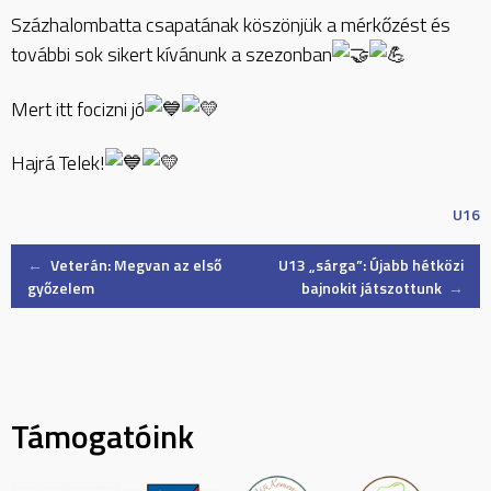
Százhalombatta csapatának köszönjük a mérkőzést és
további sok sikert kívánunk a szezonban
Mert itt focizni jó
Hajrá Telek!
U16
Post
←
Veterán: Megvan az első
U13 „sárga”: Újabb hétközi
győzelem
bajnokit játszottunk
→
navigation
Támogatóink