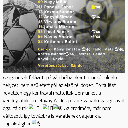
Az igencsak felázott pályán hiába akadt mindkét oldalon
helyzet, nem született gól az első félidőben. Fordulást
követően egy kontrával mattoltak Bennünket a
vendéglátók, ám Návay Andris pazar szabadrúgásgóljával
egalizáltunk
–
Az eredmény már nem
változott, így továbbra is veretlenek vagyunk a
bajnokságban