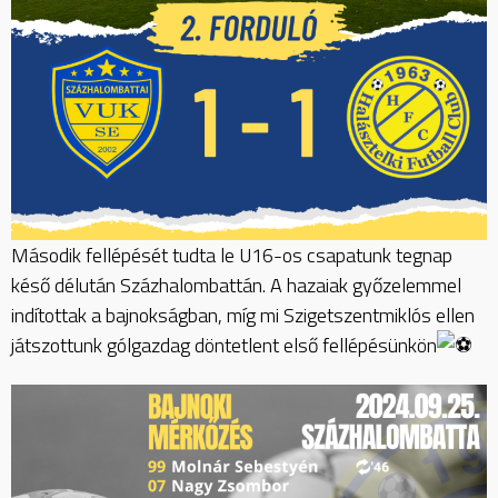
Második fellépését tudta le U16-os csapatunk tegnap
késő délután Százhalombattán. A hazaiak győzelemmel
indítottak a bajnokságban, míg mi Szigetszentmiklós ellen
játszottunk gólgazdag döntetlent első fellépésünkön