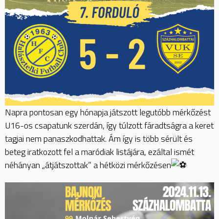
Napra pontosan egy hónapja játszott legutóbb mérkőzést
U16-os csapatunk szerdán, így túlzott fáradtságra a keret
tagjai nem panaszkodhattak. Ám így is több sérült és
beteg iratkozott fel a maródiak listájára, ezáltal ismét
néhányan „átjátszottak” a hétközi mérkőzésen