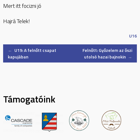
Mert itt focizni jó
Hajrá Telek!
U16
Post
←
U19: A felnőtt csapat
Felnőtt: Győzelem az őszi
kapujában
utolsó hazai bajnokin
→
navigation
Támogatóink