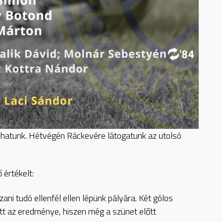
árhatunk. Hétvégén Ráckevére látogatunk az utolsó
értékelt:
zani tudó ellenfél ellen lépünk pályára. Két gólos
ett az eredménye, hiszen még a szünet előtt