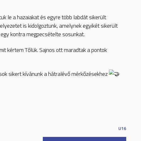
k le a hazaiakat és egyre több labdát sikerült
elyezetet is kidolgoztunk, amelynek egyikét sikerült
m egy kontra megpecsételte sosunkat.
mit kértem Tőlük. Sajnos ott maradtak a pontok
sok sikert kívánunk a hátralévő mérkőzésekhez
U16