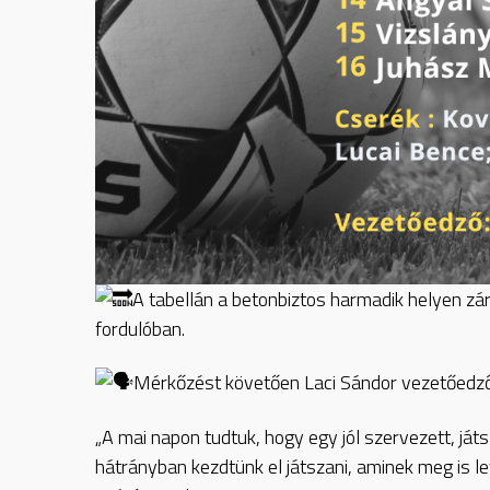
A tabellán a betonbiztos harmadik helyen z
fordulóban.
Mérkőzést követően Laci Sándor vezetőedző 
„A mai napon tudtuk, hogy egy jól szervezett, játs
hátrányban kezdtünk el játszani, aminek meg is l