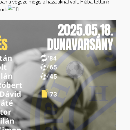
nban a végszó mégis a hazaiaknál volt. Hiába tettünk
nünk