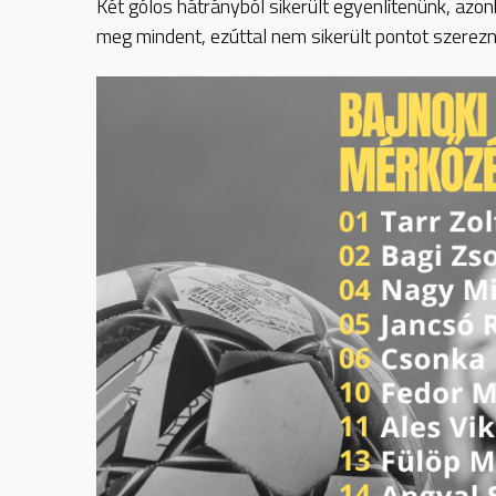
Két gólos hátrányból sikerült egyenlítenünk, azo
meg mindent, ezúttal nem sikerült pontot szerez