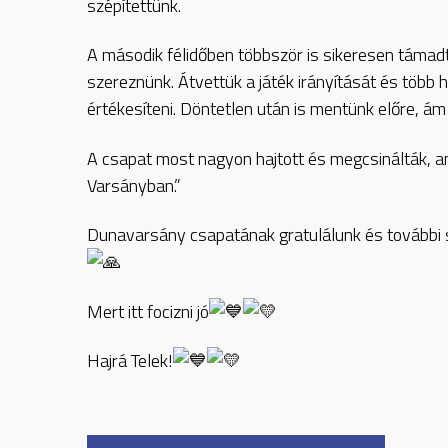
szépítettünk.
A második félidőben többször is sikeresen támadtu
szereznünk. Átvettük a játék irányítását és több h
értékesíteni. Döntetlen után is mentünk előre, á
A csapat most nagyon hajtott és megcsinálták, a
Varsányban.”
Dunavarsány csapatának gratulálunk és további 
Mert itt focizni jó
Hajrá Telek!