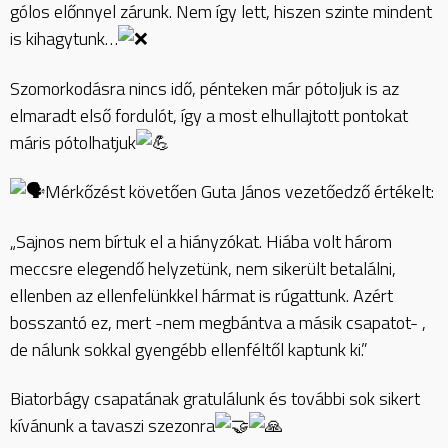
gólos előnnyel zárunk. Nem így lett, hiszen szinte mindent
is kihagytunk…
Szomorkodásra nincs idő, pénteken már pótoljuk is az
elmaradt első fordulót, így a most elhullajtott pontokat
máris pótolhatjuk
Mérkőzést követően Guta János vezetőedző értékelt:
„Sajnos nem bírtuk el a hiányzókat. Hiába volt három
meccsre elegendő helyzetünk, nem sikerült betalálni,
ellenben az ellenfelünkkel hármat is rúgattunk. Azért
bosszantó ez, mert -nem megbántva a másik csapatot- ,
de nálunk sokkal gyengébb ellenféltől kaptunk ki.”
Biatorbágy csapatának gratulálunk és további sok sikert
kívánunk a tavaszi szezonra