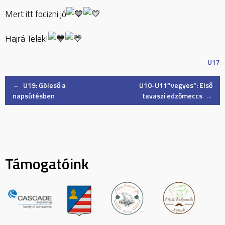
Mert itt focizni jó
Hajrá Telek!
U17
Post
←
U19: Góleső a
U10-U11″vegyes”: Első
napsütésben
tavaszi edzőmeccs
→
navigation
Támogatóink