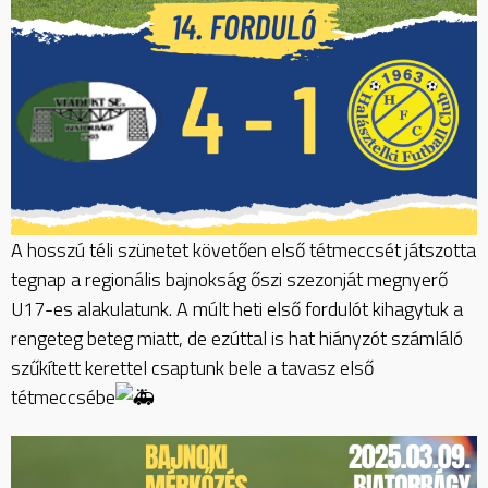
A hosszú téli szünetet követően első tétmeccsét játszotta
tegnap a regionális bajnokság őszi szezonját megnyerő
U17-es alakulatunk. A múlt heti első fordulót kihagytuk a
rengeteg beteg miatt, de ezúttal is hat hiányzót számláló
szűkített kerettel csaptunk bele a tavasz első
tétmeccsébe