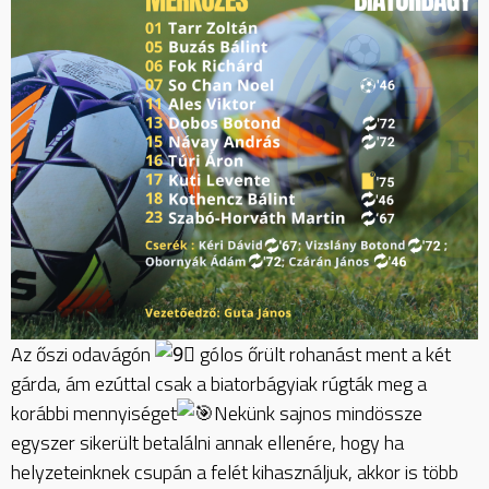
Az őszi odavágón
gólos őrült rohanást ment a két
gárda, ám ezúttal csak a biatorbágyiak rúgták meg a
korábbi mennyiséget
Nekünk sajnos mindössze
egyszer sikerült betalálni annak ellenére, hogy ha
helyzeteinknek csupán a felét kihasználjuk, akkor is több