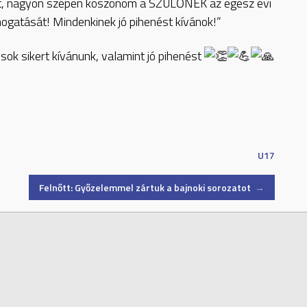
t, nagyon szépen köszönöm a SZÜLŐNEK az egész évi
gatását! Mindenkinek jó pihenést kívánok!”
sok sikert kívánunk, valamint jó pihenést
U17
Felnőtt: Győzelemmel zártuk a bajnoki sorozatot
→