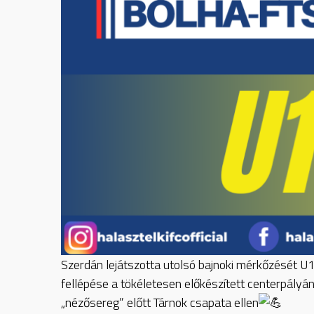
Szerdán lejátszotta utolsó bajnoki mérkőzését 
fellépése a tökéletesen előkészített centerpályán
„nézősereg” előtt Tárnok csapata ellen