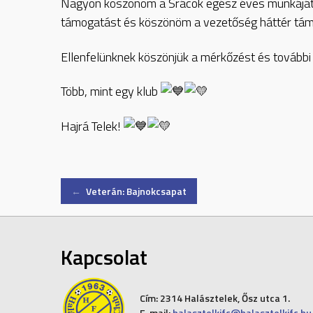
Nagyon köszönöm a Srácok egész éves munkájá
támogatást és köszönöm a vezetőség háttér támo
Ellenfelünknek köszönjük a mérkőzést és további 
Több, mint egy klub
Hajrá Telek!
Post
←
Veterán: Bajnokcsapat
navigation
Kapcsolat
Cím:
2314 Halásztelek, Ősz utca 1.
E-mail:
halasztelkifc@halasztelkifc.hu