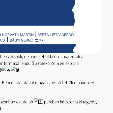
yben a kapuk, de mindkét oldalon kimaradtak a
ar formába lendülő Sztaskó Zola és skorpió
r Bence találatával magabiztossá tettük előnyünket
 azonban az utolsó
percben kétszer is kihagyott,