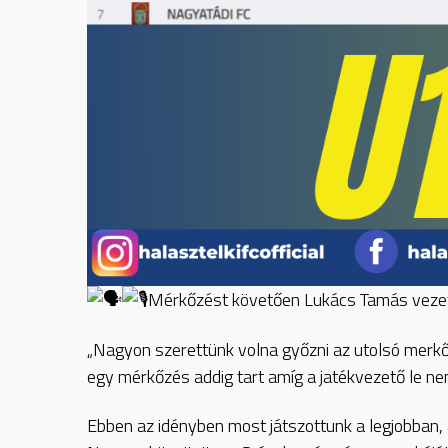
Mérkőzést követően Lukács Tamás vezet
„Nagyon szerettünk volna győzni az utolsó merkő
egy mérkőzés addig tart amíg a jatékvezető le ne
Ebben az idényben most játszottunk a legjobban,