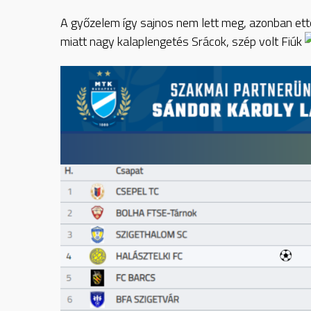
A győzelem így sajnos nem lett meg, azonban ettő
miatt nagy kalaplengetés Srácok, szép volt Fiúk