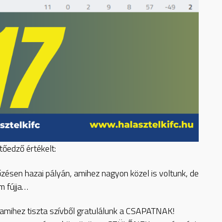
őedző értékelt:
zésen hazai pályán, amihez nagyon közel is voltunk, de
m fújja…
 amihez tiszta szívből gratulálunk a CSAPATNAK!