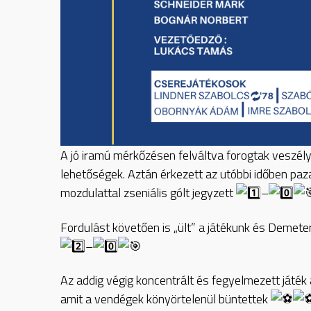
A jó iramú mérkőzésen felváltva forogtak veszél
lehetőségek. Aztán érkezett az utóbbi időben paz
mozdulattal
zseniális gólt jegyzett
–
Fordulást követően is „ült” a játékunk és Demete
–
Az addig végig koncentrált és fegyelmezett játék
amit a vendégek könyörtelenül büntettek