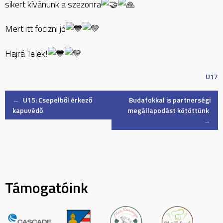
sikert kívánunk a szezonra
Mert itt focizni jó
Hajrá Telek!
U17
Post
←
U15: Csepelből érkező
Budafokkal is partnerségi
kapuvédő
megállapodást kötöttünk
→
navigation
Támogatóink