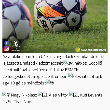
Az átalakulóban lévő U17-es brigádunk szombat délelőtt
lejátszotta második edzőmeccsét
A hétközi Gödöllő
elleni nyitányt követően ezúttal az ESMTK
vendégeskedett a Sportcentrumban
és játszottunk
egy 10 gólos mérkőzést
Nagy Nikolasz
, Ales Viktor
, Kuti Levente
és So Chan Noel