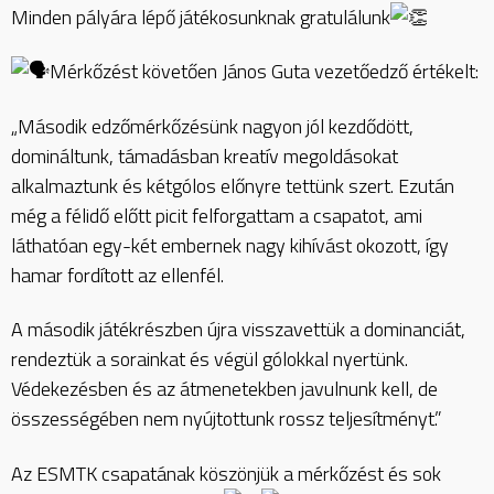
Minden pályára lépő játékosunknak gratulálunk
Mérkőzést követően János Guta vezetőedző értékelt:
„Második edzőmérkőzésünk nagyon jól kezdődött,
domináltunk, támadásban kreatív megoldásokat
alkalmaztunk és kétgólos előnyre tettünk szert. Ezután
még a félidő előtt picit felforgattam a csapatot, ami
láthatóan egy-két embernek nagy kihívást okozott, így
hamar fordított az ellenfél.
A második játékrészben újra visszavettük a dominanciát,
rendeztük a sorainkat és végül gólokkal nyertünk.
Védekezésben és az átmenetekben javulnunk kell, de
összességében nem nyújtottunk rossz teljesítményt.”
Az ESMTK csapatának köszönjük a mérkőzést és sok