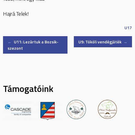
Hajrá Telek!
U17
Post
←
U11: Lezártuk a Bozsik-
U9: Tököli vendégjáték
→
szezont
navigation
Támogatóink