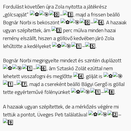
Fordulást követően újra Zola nyitotta a játékrész
„gólcsapját”
–
, majd a frissen beálló
Bognár Norbi is beköszönt
–
. A hazaiak
ugyan szépítettek, ám
perc múlva minden hazai
remény elszállt, hiszen a góllövő kedvében járó Zola
lehűtötte a kedélyeket
–
.
Bognár Norbi megirigyelte mindezt és szintén duplázott
–
, ám Sztaskó Zolát ezúttal nem
lehetett visszafogni és meglőtte
. gólját is
–
, majd a csereként beálló Bágyi Gergő is góllal
tette egyérteművé fölényünket
–
.
A hazaiak ugyan szépítettek, de a mérkőzés végére mi
tettük a pontot, Üveges Peti találatával
–