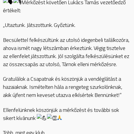
Mérkőzést követően Lukács Tamás vezetőedző
értékelt:
„Utaztunk. Játszottunk. Győztünk.
Becsülettel felkészültünk az utolsó idegenbeli találkozóra,
ahova ismét nagy létszámban érkeztünk. Végig tisztelve
az ellenfelet játszottunk. Jól szolgálta felkészülésünket ez
az összecsapás az utolsó, Tárnok elleni mérkőzésre.
Gratulálok a Csapatnak és köszönjük a vendéglátást a
hazaiaknak. Ismételten hála a rengeteg szurkolónknak,
akik újfent nem keveset utazva elkísértek Bennünket!”
Ellenfelünknek köszönjük a mérkőzést és további sok
sikert kívánunk
Több, mint egy klub