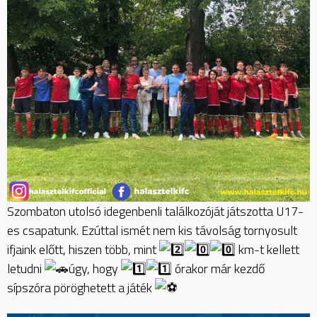
Szombaton utolsó idegenbenli találkozóját játszotta U17-
es csapatunk. Ezúttal ismét nem kis távolság tornyosult
ifjaink előtt, hiszen több, mint
km-t kellett
letudni
úgy, hogy
órakor már kezdő
sípszóra pöröghetett a játék