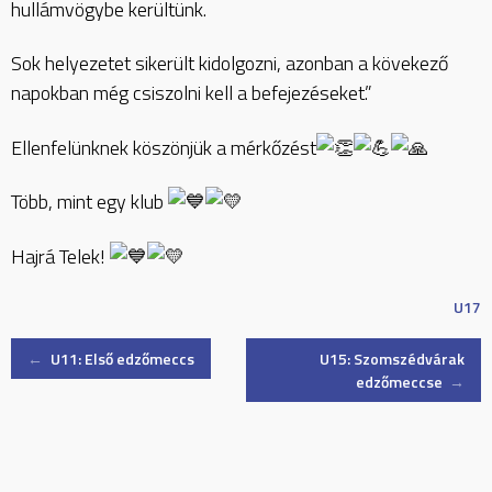
hullámvögybe kerültünk.
Sok helyezetet sikerült kidolgozni, azonban a kövekező
napokban még csiszolni kell a befejezéseket.”
Ellenfelünknek köszönjük a mérkőzést
Több, mint egy klub
Hajrá Telek!
U17
Post
←
U11: Első edzőmeccs
U15: Szomszédvárak
edzőmeccse
→
navigation