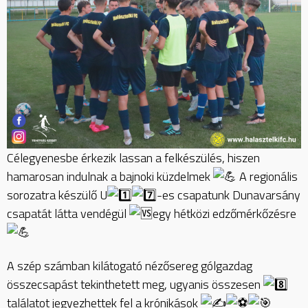
Célegyenesbe érkezik lassan a felkészülés, hiszen
hamarosan indulnak a bajnoki küzdelmek
A regionális
sorozatra készülő U
-es csapatunk Dunavarsány
csapatát látta vendégül
egy hétközi edzőmérkőzésre
A szép számban kilátogató nézősereg gólgazdag
összecsapást tekinthetett meg, ugyanis összesen
találatot jegyezhettek fel a krónikások