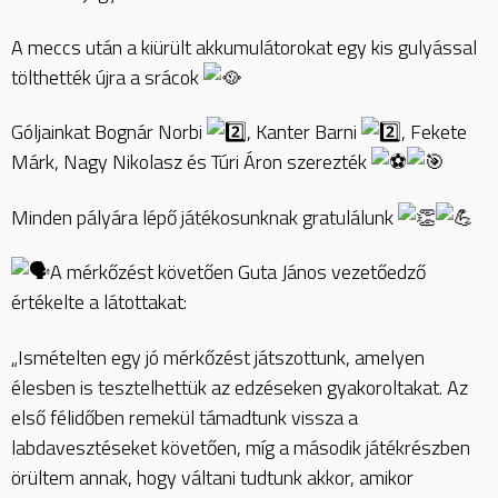
A
meccs után a kiürült akkumulátorokat egy kis gulyással
tölthették újra a srácok
Góljainkat Bognár Norbi
, Kanter Barni
, Fekete
Márk, Nagy Nikolasz és Túri Áron szerezték
Minden pályára lépő játékosunknak gratulálunk
A mérkőzést követően Guta János vezetőedző
értékelte a látottakat:
„Ismételten egy jó mérkőzést játszottunk, amelyen
élesben is tesztelhettük az edzéseken gyakoroltakat. Az
első félidőben remekül támadtunk vissza a
labdavesztéseket követően, míg a második játékrészben
örültem annak, hogy váltani tudtunk akkor, amikor