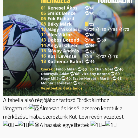
A tabella alsó régiójához tartozó Törökbálinthoz
látogattunk
Álmosan és kissé lezseren kezdtük a
mérkőzést, hiába szereztünk Kuti
Levi révén vezetést
–
A hazaiak egyelítettek
–