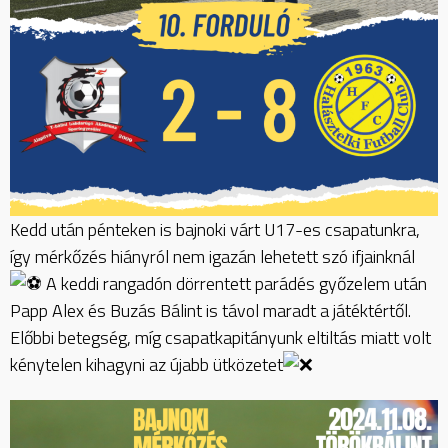
Kedd után pénteken is bajnoki várt U17-es csapatunkra,
így mérkőzés hiányról nem igazán lehetett szó ifjainknál
A keddi rangadón dörrentett parádés győzelem után
Papp Alex és Buzás Bálint is távol maradt a játéktértől.
Előbbi betegség, míg csapatkapitányunk eltiltás miatt volt
kénytelen kihagyni az újabb ütközetet