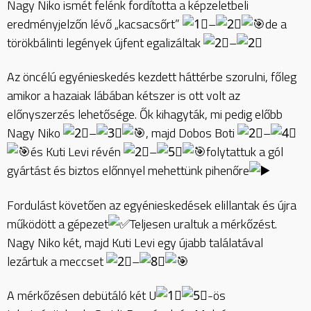
Nagy Niko ismét felénk fordította a képzeletbeli
eredményjelzőn lévő „kacsacsőrt”
–
de a
törökbálinti legények újfent egalizáltak
–
Az öncélú egyénieskedés kezdett háttérbe szorulni, főleg
amikor a hazaiak lábában kétszer is ott volt az
előnyszerzés lehetősége. Ők kihagyták, mi pedig előbb
Nagy Niko
–
, majd Dobos Boti
–
és Kuti Levi révén
–
folytattuk a gól
gyártást és biztos előnnyel mehettünk pihenőre
Fordulást követően az egyénieskedések elillantak és újra
működött a gépezet
Teljesen uraltuk a mérkőzést.
Nagy Niko két, majd Kuti Levi egy újabb találatával
lezártuk a meccset
–
A mérkőzésen debütáló két U
-ös