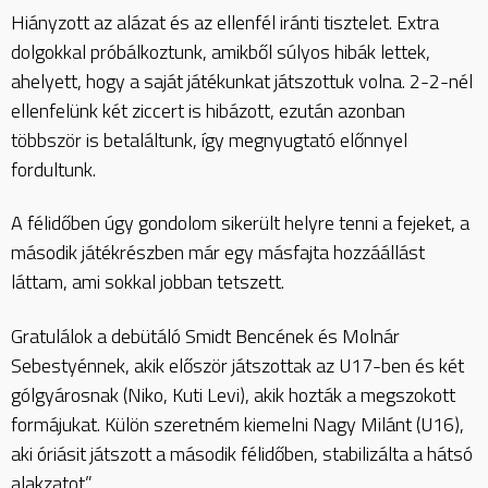
Hiányzott az alázat és az ellenfél iránti tisztelet. Extra
dolgokkal próbálkoztunk, amikből súlyos hibák lettek,
ahelyett, hogy a saját játékunkat játszottuk volna. 2-2-nél
ellenfelünk két ziccert is hibázott, ezután azonban
többször is betaláltunk, így megnyugtató előnnyel
fordultunk.
A félidőben úgy gondolom sikerült helyre tenni a fejeket, a
második játékrészben már egy másfajta hozzáállást
láttam, ami sokkal jobban tetszett.
Gratulálok a debütáló Smidt Bencének és Molnár
Sebestyénnek, akik először játszottak az U17-ben és két
gólgyárosnak (Niko, Kuti Levi), akik hozták a megszokott
formájukat. Külön szeretném kiemelni Nagy Milánt (U16),
aki óriásit játszott a második félidőben, stabilizálta a hátsó
alakzatot.”