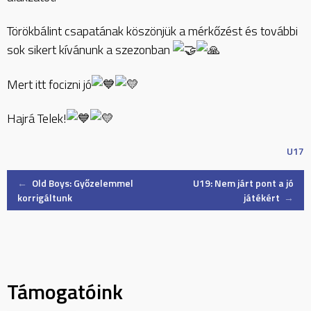
Törökbálint csapatának köszönjük a mérkőzést és további
sok sikert kívánunk a szezonban
Mert itt focizni jó
Hajrá Telek!
U17
Post
←
Old Boys: Győzelemmel
U19: Nem járt pont a jó
korrigáltunk
játékért
→
navigation
Támogatóink