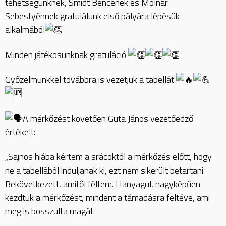
tehetségünknek, Smidt Bencének és Molnár
Sebestyénnek gratulálunk első pályára lépésük
alkalmából
Minden játékosunknak gratuláció
Győzelmünkkel továbbra is vezetjük a tabellát
A mérkőzést követően Guta János vezetőedző
értékelt:
„Sajnos hiába kértem a srácoktól a mérkőzés előtt, hogy
ne a tabellából induljanak ki, ezt nem sikerült betartani.
Bekövetkezett, amitől féltem. Hanyagul, nagyképűen
kezdtük a mérkőzést, mindent a támadásra feltéve, ami
meg is bosszulta magát.